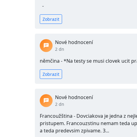
‎ ‎ - ‎ ‎
Zobrazit
Nové hodnocení
2 dn
němčina - *Na testy se musi clovek ucit p
Zobrazit
Nové hodnocení
2 dn
Francoužština - Dovciakova je jedna z nej
pristupem. Francouzstinu nemam teda up
a teda predevsim zpivame. 3...