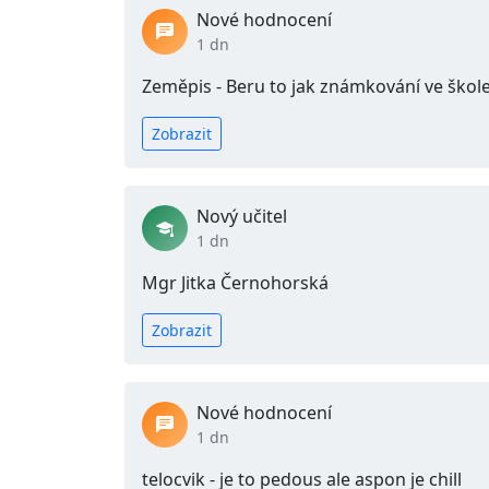
Nové hodnocení
1 dn
Zeměpis - Beru to jak známkování ve škol
Zobrazit
Nový učitel
1 dn
Mgr Jitka Černohorská
Zobrazit
Nové hodnocení
1 dn
telocvik - je to pedous ale aspon je chill