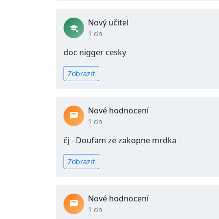
Nový učitel
1 dn
doc nigger cesky
Zobrazit
Nové hodnocení
1 dn
čj - Doufam ze zakopne mrdka
Zobrazit
Nové hodnocení
1 dn