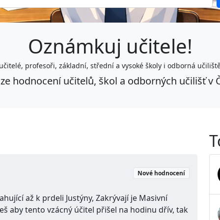
Oznámkuj učitele!
učitelé, profesoři, základní, střední a vysoké školy i odborná učilišt
ze hodnocení učitelů, škol a odborných učilišť v 
T
Nové hodnocení
ující až k prdeli Justýny, Zakrývají je Masivní
š aby tento vzácný účitel přišel na hodinu dřív, tak