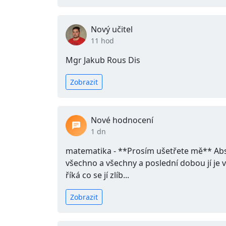
Nový učitel
11 hod
Mgr Jakub Rous Dis
Zobrazit
Nové hodnocení
1 dn
matematika - **Prosím ušetřete mě** Abso
všechno a všechny a poslední dobou jí je v
říká co se jí zlíb...
Zobrazit