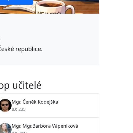
ě
České republice.
op učitelé
Mgr. Čeněk Kodejška
ID: 235
Mgr. Mgr.Barbora Vápeníková