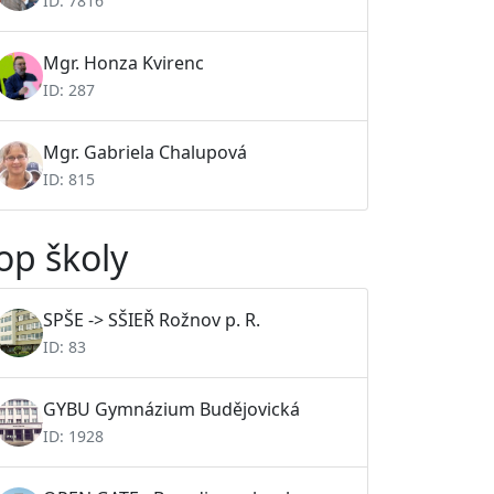
ID: 7816
Mgr. Honza Kvirenc
ID: 287
Mgr. Gabriela Chalupová
ID: 815
op školy
SPŠE -> SŠIEŘ Rožnov p. R.
ID: 83
GYBU Gymnázium Budějovická
ID: 1928