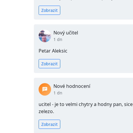
Zobrazit
Nový učitel
1 dn
Petar Aleksic
Zobrazit
Nové hodnocení
1 dn
ucitel - je to velmi chytry a hodny pan, sic
zelezo.
Zobrazit