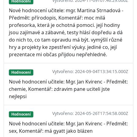
Vytvořeno: 2024-11-09T07:46:29.000Z
Hodnocení
Nové hodnocení učitele: mgr. Martina Strnadová -
Předmět: přírodopis, Komentář: moc milá
profesorka, která je ochotná pomoci. její hodiny
jsou zajímavé a zábavné, testy hlásí dopředu a dá
do nich to, co tam opravdu má být. vymýšlí různé
hry a projekty ke zpestření výuky. jediné co, její
prezentace mi občas přijdou nepřehledné.
Vytvořeno: 2024-09-04T13:34:15.000Z
Hodnocení
Nové hodnocení učitele: Mgr. Jan Kvirenc - Předmět:
chemie, Komentář: zdravim pane uciteli jste
nejlepsi
Vytvořeno: 2024-05-26T17:54:58.000Z
Hodnocení
Nové hodnocení učitele: Mgr. Jan Kvirenc - Předmět:
sex, Komentář: má gyatt jako blázen