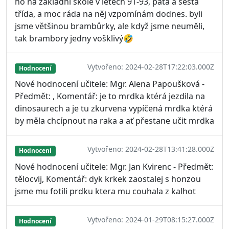
ho na základní škole v letech 91-93, pátá a šestá
třída, a moc ráda na něj vzpomínám dodnes. byli
jsme většinou brambůrky, ale když jsme neuměli,
tak brambory jedny vošklivý🤣
Vytvořeno: 2024-02-28T17:22:03.000Z
Hodnocení
Nové hodnocení učitele: Mgr. Alena Papoušková -
Předmět: , Komentář: je to mrdka ktérá jezdila na
dinosaurech a je tu zkurvena vypíčená mrdka ktérá
by měla chcípnout na raka a ať přestane učit mrdka
Vytvořeno: 2024-02-28T13:41:28.000Z
Hodnocení
Nové hodnocení učitele: Mgr. Jan Kvirenc - Předmět:
tělocvij, Komentář: dyk krkek zaostalej s honzou
jsme mu fotili prdku ktera mu couhala z kalhot
Vytvořeno: 2024-01-29T08:15:27.000Z
Hodnocení