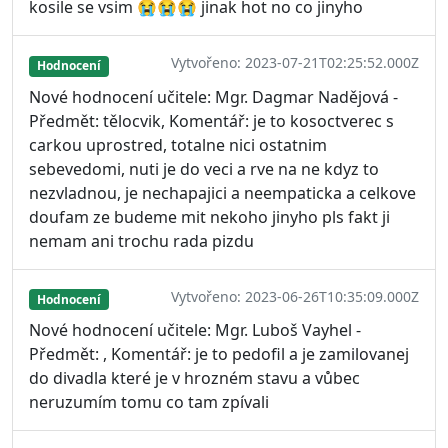
kosile se vsim 😭😭😭 jinak hot no co jinyho
Vytvořeno: 2023-07-21T02:25:52.000Z
Hodnocení
Nové hodnocení učitele: Mgr. Dagmar Nadějová -
Předmět: tělocvik, Komentář: je to kosoctverec s
carkou uprostred, totalne nici ostatnim
sebevedomi, nuti je do veci a rve na ne kdyz to
nezvladnou, je nechapajici a neempaticka a celkove
doufam ze budeme mit nekoho jinyho pls fakt ji
nemam ani trochu rada pizdu
Vytvořeno: 2023-06-26T10:35:09.000Z
Hodnocení
Nové hodnocení učitele: Mgr. Luboš Vayhel -
Předmět: , Komentář: je to pedofil a je zamilovanej
do divadla které je v hrozném stavu a vůbec
neruzumím tomu co tam zpívali