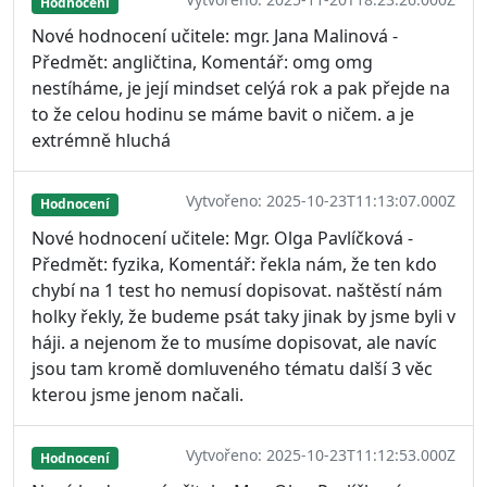
Hodnocení
Nové hodnocení učitele: mgr. Jana Malinová -
Předmět: angličtina, Komentář: omg omg
nestíháme, je její mindset celýá rok a pak přejde na
to že celou hodinu se máme bavit o ničem. a je
extrémně hluchá
Vytvořeno: 2025-10-23T11:13:07.000Z
Hodnocení
Nové hodnocení učitele: Mgr. Olga Pavlíčková -
Předmět: fyzika, Komentář: řekla nám, že ten kdo
chybí na 1 test ho nemusí dopisovat. naštěstí nám
holky řekly, že budeme psát taky jinak by jsme byli v
háji. a nejenom že to musíme dopisovat, ale navíc
jsou tam kromě domluveného tématu další 3 věc
kterou jsme jenom načali.
Vytvořeno: 2025-10-23T11:12:53.000Z
Hodnocení