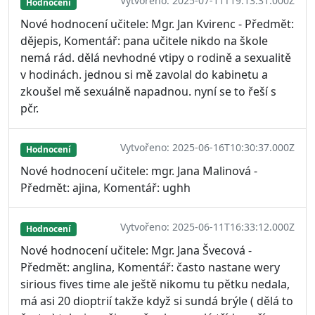
Vytvořeno: 2025-07-11T19:13:31.000Z
Hodnocení
Nové hodnocení učitele: Mgr. Jan Kvirenc - Předmět:
dějepis, Komentář: pana učitele nikdo na škole
nemá rád. dělá nevhodné vtipy o rodině a sexualitě
v hodinách. jednou si mě zavolal do kabinetu a
zkoušel mě sexuálně napadnou. nyní se to řeší s
pčr.
Vytvořeno: 2025-06-16T10:30:37.000Z
Hodnocení
Nové hodnocení učitele: mgr. Jana Malinová -
Předmět: ajina, Komentář: ughh
Vytvořeno: 2025-06-11T16:33:12.000Z
Hodnocení
Nové hodnocení učitele: Mgr. Jana Švecová -
Předmět: anglina, Komentář: často nastane wery
sirious fives time ale ještě nikomu tu pětku nedala,
má asi 20 dioptrií takže když si sundá brýle ( dělá to