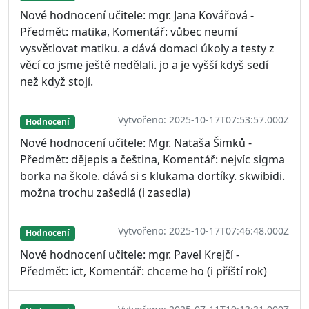
Nové hodnocení učitele: mgr. Jana Kovářová -
Předmět: matika, Komentář: vůbec neumí
vysvětlovat matiku. a dává domaci úkoly a testy z
věcí co jsme ještě nedělali. jo a je vyšší kdyš sedí
než když stojí.
Vytvořeno: 2025-10-17T07:53:57.000Z
Hodnocení
Nové hodnocení učitele: Mgr. Nataša Šimků -
Předmět: dějepis a čeština, Komentář: nejvíc sigma
borka na škole. dává si s klukama dortíky. skwibidi.
možna trochu zašedlá (i zasedla)
Vytvořeno: 2025-10-17T07:46:48.000Z
Hodnocení
Nové hodnocení učitele: mgr. Pavel Krejčí -
Předmět: ict, Komentář: chceme ho (i příští rok)