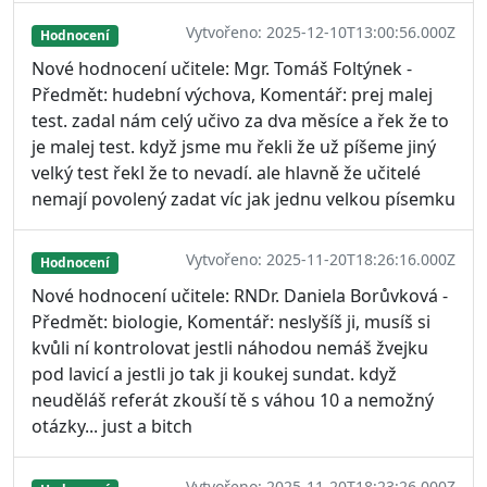
Vytvořeno: 2025-12-10T13:00:56.000Z
Hodnocení
Nové hodnocení učitele: Mgr. Tomáš Foltýnek -
Předmět: hudební výchova, Komentář: prej malej
test. zadal nám celý učivo za dva měsíce a řek že to
je malej test. když jsme mu řekli že už píšeme jiný
velký test řekl že to nevadí. ale hlavně že učitelé
nemají povolený zadat víc jak jednu velkou písemku
Vytvořeno: 2025-11-20T18:26:16.000Z
Hodnocení
Nové hodnocení učitele: RNDr. Daniela Borůvková -
Předmět: biologie, Komentář: neslyšíš ji, musíš si
kvůli ní kontrolovat jestli náhodou nemáš žvejku
pod lavicí a jestli jo tak ji koukej sundat. když
neuděláš referát zkouší tě s váhou 10 a nemožný
otázky... just a bitch
Vytvořeno: 2025-11-20T18:23:26.000Z