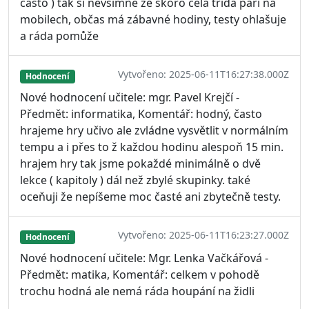
často ) tak si nevšimne že skoro celá třída paří na
mobilech, občas má zábavné hodiny, testy ohlašuje
a ráda pomůže
Vytvořeno: 2025-06-11T16:27:38.000Z
Hodnocení
Nové hodnocení učitele: mgr. Pavel Krejčí -
Předmět: informatika, Komentář: hodný, často
hrajeme hry učivo ale zvládne vysvětlit v normálním
tempu a i přes to ž každou hodinu alespoň 15 min.
hrajem hry tak jsme pokaždé minimálně o dvě
lekce ( kapitoly ) dál než zbylé skupinky. také
oceňuji že nepíšeme moc časté ani zbytečně testy.
Vytvořeno: 2025-06-11T16:23:27.000Z
Hodnocení
Nové hodnocení učitele: Mgr. Lenka Vačkářová -
Předmět: matika, Komentář: celkem v pohodě
trochu hodná ale nemá ráda houpání na židli