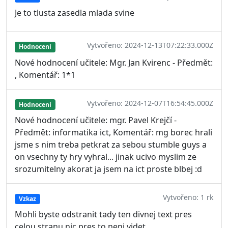
Je to tlusta zasedla mlada svine
Vytvořeno: 2024-12-13T07:22:33.000Z
Hodnocení
Nové hodnocení učitele: Mgr. Jan Kvirenc - Předmět:
, Komentář: 1*1
Vytvořeno: 2024-12-07T16:54:45.000Z
Hodnocení
Nové hodnocení učitele: mgr. Pavel Krejčí -
Předmět: informatika ict, Komentář: mg borec hrali
jsme s nim treba petkrat za sebou stumble guys a
on vsechny ty hry vyhral... jinak ucivo myslim ze
srozumitelny akorat ja jsem na ict proste blbej :d
Vytvořeno: 1 rk
Vzkaz
Mohli byste odstranit tady ten divnej text pres
celou stranu nic pres to neni videt