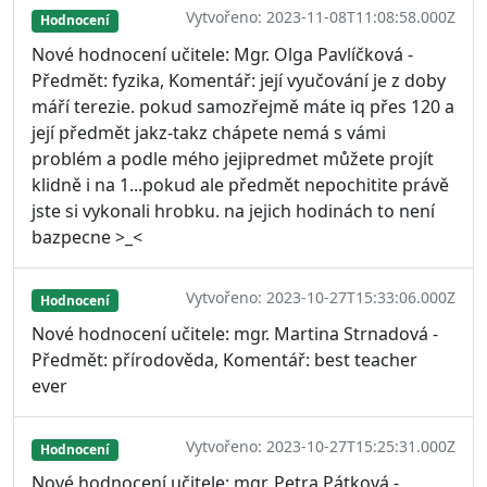
Vytvořeno: 2023-11-08T11:08:58.000Z
Hodnocení
Nové hodnocení učitele: Mgr. Olga Pavlíčková -
Předmět: fyzika, Komentář: její vyučování je z doby
máří terezie. pokud samozřejmě máte iq přes 120 a
její předmět jakz-takz chápete nemá s vámi
problém a podle mého jejipredmet můžete projít
klidně i na 1...pokud ale předmět nepochitite právě
jste si vykonali hrobku. na jejich hodinách to není
bazpecne >_<
Vytvořeno: 2023-10-27T15:33:06.000Z
Hodnocení
Nové hodnocení učitele: mgr. Martina Strnadová -
Předmět: přírodověda, Komentář: best teacher
ever
Vytvořeno: 2023-10-27T15:25:31.000Z
Hodnocení
Nové hodnocení učitele: mgr. Petra Pátková -