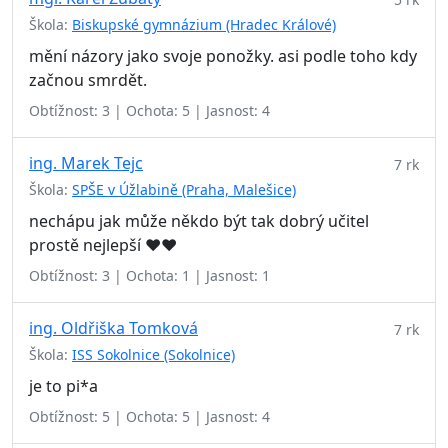
Škola:
Biskupské gymnázium (Hradec Králové)
mění názory jako svoje ponožky. asi podle toho kdy
začnou smrdět.
Obtížnost: 3 | Ochota: 5 | Jasnost: 4
ing. Marek Tejc
7 rk
Škola:
SPŠE v Úžlabině (Praha, Malešice)
nechápu jak může někdo být tak dobrý učitel
prostě nejlepší ❤️❤️
Obtížnost: 3 | Ochota: 1 | Jasnost: 1
ing. Oldřiška Tomková
7 rk
Škola:
ISS Sokolnice (Sokolnice)
je to pi*a
Obtížnost: 5 | Ochota: 5 | Jasnost: 4