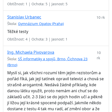
Obtížnost: 1 | Ochota: 5 | Jasnost: 5
Stanislav Urbanec
10 rk
Škola:
Gymnázium Opatov (Praha)
Těžké testy
Obtížnost: 4 | Ochota: 3 | Jasnost: 1
Ing. Michaela Pivovarova
10
rk
Škola:
SŠ informatiky a spojů, Brno, Čichnova 23
(Brno)
Myslí si, jak všichni rozumí těm jejím rezistorům a
pořád říká, jak její tatínek opravil televizi a chová se
strašně arogantně. Nedává žádně příklady, kde
danou látku využít, proto nemám ani chuť se do
základů učit. 2-3 žáci se do jejich hodin učí a pěkně
jí lížou její krásné spocené podpaží. Jakmile někdo
dostane z testu 4 tak mu radí, ať změní obor a že