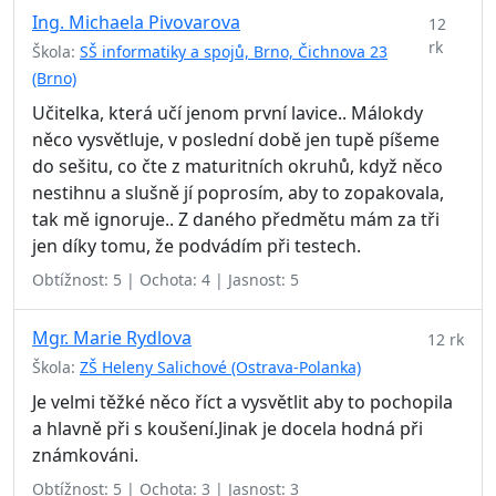
Ing. Michaela Pivovarova
12
rk
Škola:
SŠ informatiky a spojů, Brno, Čichnova 23
(Brno)
Učitelka, která učí jenom první lavice.. Málokdy
něco vysvětluje, v poslední době jen tupě píšeme
do sešitu, co čte z maturitních okruhů, když něco
nestihnu a slušně jí poprosím, aby to zopakovala,
tak mě ignoruje.. Z daného předmětu mám za tři
jen díky tomu, že podvádím při testech.
Obtížnost: 5 | Ochota: 4 | Jasnost: 5
Mgr. Marie Rydlova
12 rk
Škola:
ZŠ Heleny Salichové (Ostrava-Polanka)
Je velmi těžké něco říct a vysvětlit aby to pochopila
a hlavně při s koušení.Jinak je docela hodná při
známkováni.
Obtížnost: 5 | Ochota: 3 | Jasnost: 3