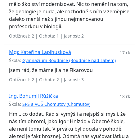
mělo školství modernizovat. Nic to nemění na tom,
že geologie je nuda, ale rozhodně s ním v zeměpise
daleko menší než s jinou nejmenovanou
profesorkou v biologii.
Obtížnost: 2 | Ochota: 1 | Jasnost: 2
Mgr. Kateřina Lapihusková
17 rk
Škola:
Gymnázium Roudnice (Roudnice nad Labem)
jsem rád, že máme ji a ne Fikarovou
Obtížnost: 2 | Ochota: 2 | Jasnost: 3
Ing. Bohumil Růžička
18 rk
Škola:
SPŠ a VOŠ Chomutov (Chomutov)
Hm... co dodat. Rád si vymýšlí a nejspíš si myslí, že
nás tím ohromí, jako Igor Hnízdo v Obecné škole,
ale není tomu tak. V prváku byl docela v pohodě,
ale teď je fakt hroznej. Odmítá nás vyučovat látku a