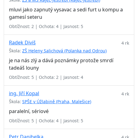
mluvi jako zapnutý vysavac a sedi furt u kompu a
gamesí seteru
Obtížnost: 2 | Ochota: 4 | Jasnost: 5
Radek Diviš
4 rk
Škola:
ZŠ Heleny Salichová (Polanka nad Odrou)
je na nás zlý a dává poznámky protože smrdí
tadeáš louny
Obtížnost: 5 | Ochota: 2 | Jasnost: 4
ing. Jiří Kopal
4 rk
Škola:
SPŠE v Úžlabině (Praha, Malešice)
paralelní, sériové
Obtížnost: 5 | Ochota: 4 | Jasnost: 5
Petr Danihelka
4 rk