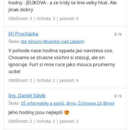
hodny - JELIKOVA - a ze tridy se line velky hluk. Ale
jinak dobry
Obtížnost: 3 | Ochota: 2 | Jasnost: 4
Jiří Procházka
8 rk
Škola:
NA Výsluní (Brandýs nad Labem)
V pohode nase hodina vypada jao navsteva zoo.
Chovame se strasne vsichni si stezuji, ale on
ignoruje. Furt si mne ruce jako mouca prumerny
ucitel
Obtížnost: 2 | Ochota: 2 | Jasnost: 4
Ing. Daniel Slávik
8 rk
Škola:
SŠ informatiky a spojů, Brno, Čichnova 23 (Brno)
Jeho hodiny jsou nejlepší 😍
Obtížnost: 2 | Ochota: 2 | Jasnost: 2