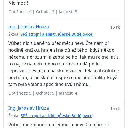
Nic moc !
Obtížnost: 4 | Ochota: 3 | Jasnost: 3
Ing. Jaroslav Hrůza
15 rk
Škola:
SPŠ strojní a elektr. (České Budějovice)
Vůbec nic z daného předmětu neví. Čte nám při
hodině knížku, hraje si na důležitého, když někdo
něčemu nerozumí a zeptá se ho, tak mu řekne, ať si
to najde na netu nebo mu rovnou dá pětku.
Opravdu nevím, co na škole vůbec dělá a absolutně
nechápu, proč školní inspekce nic neodhalila, když
tam byla volána speciálně kvůli němu.
Obtížnost: 5 | Ochota: 5 | Jasnost: 4
Ing. Jaroslav Hrůza
15 rk
Škola:
SPŠ strojní a elektr. (České Budějovice)
Vůbec nic z daného předmětu neví. Čte nám při