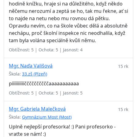
hodině knížku, hraje si na důležitého, když někdo
něčemu nerozumí a zeptá se ho, tak mu řekne, ať si
to najde na netu nebo mu rovnou dá pětku.
Opravdu nevím, co na škole vůbec dělá a absolutně
nechápu, proč školní inspekce nic neodhalila, když
tam byla volána speciálně kvůli němu.
Obtížnost: 5 | Ochota: 5 | Jasnost: 4
Mgr. Naďa Vališová
15 rk
Škola:
33.zš (Plzeň)
pííííííííííččččččččččaaaaaaaaaaa
Obtížnost: 5 | Ochota: 5 | Jasnost: 5
Mgr. Gabriela Malečková
15 rk
Škola:
Gymnázium Most (Most)
Uplně nejlepší profesorka! :) Pani profesorko -
vraťte se nám! :)