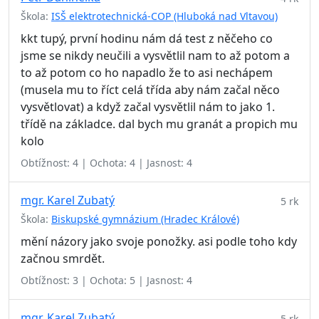
Škola:
ISŠ elektrotechnická-COP (Hluboká nad Vltavou)
kkt tupý, první hodinu nám dá test z něčeho co
jsme se nikdy neučili a vysvětlil nam to až potom a
to až potom co ho napadlo že to asi nechápem
(musela mu to říct celá třída aby nám začal něco
vysvětlovat) a když začal vysvětlil nám to jako 1.
třídě na základce. dal bych mu granát a propich mu
kolo
Obtížnost: 4 | Ochota: 4 | Jasnost: 4
mgr. Karel Zubatý
5 rk
Škola:
Biskupské gymnázium (Hradec Králové)
mění názory jako svoje ponožky. asi podle toho kdy
začnou smrdět.
Obtížnost: 3 | Ochota: 5 | Jasnost: 4
mgr. Karel Zubatý
5 rk