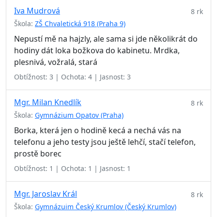
Iva Mudrová
8 rk
Škola:
ZŠ Chvaletická 918 (Praha 9)
Nepustí mě na hajzly, ale sama si jde několikrát do
hodiny dát loka božkova do kabinetu. Mrdka,
plesnivá, vožralá, stará
Obtížnost: 3 | Ochota: 4 | Jasnost: 3
Mgr. Milan Knedlík
8 rk
Škola:
Gymnázium Opatov (Praha)
Borka, která jen o hodině kecá a nechá vás na
telefonu a jeho testy jsou ještě lehčí, stačí telefon,
prostě borec
Obtížnost: 1 | Ochota: 1 | Jasnost: 1
Mgr. Jaroslav Král
8 rk
Škola:
Gymnázuim Český Krumlov (Český Krumlov)