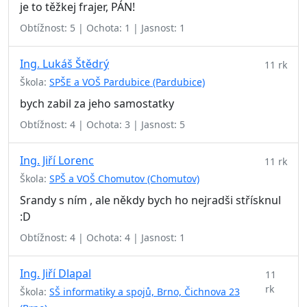
je to těžkej frajer, PÁN!
Obtížnost: 5 | Ochota: 1 | Jasnost: 1
Ing. Lukáš Štědrý
11 rk
Škola:
SPŠE a VOŠ Pardubice (Pardubice)
bych zabil za jeho samostatky
Obtížnost: 4 | Ochota: 3 | Jasnost: 5
Ing. Jiří Lorenc
11 rk
Škola:
SPŠ a VOŠ Chomutov (Chomutov)
Srandy s ním , ale někdy bych ho nejradši střísknul
:D
Obtížnost: 4 | Ochota: 4 | Jasnost: 1
Ing. Jiří Dlapal
11
rk
Škola:
SŠ informatiky a spojů, Brno, Čichnova 23