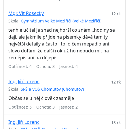
Mgr. Vít Rosecký
12 rk
Škola:
Gymnázium Velké Meziříčí (Velké Meziříčí)
tenhle učitel je snad nejhorší co znám...hodiny se
dají, ale jakmile přijde na písemky dává tam ty
největší detaily a často i to, o čem mepadlo ani
slovo dofám, že další rok už ho nebudu mít na
zeměpis ani na dějepis
Obtížnost: 4 | Ochota: 3 | Jasnost: 4
Ing. Jiří Lorenc
12 rk
Škola:
SPŠ a VOŠ Chomutov (Chomutov)
Občas se u něj člověk zasměje
Obtížnost: 5 | Ochota: 3 | Jasnost: 2
Ing. Jiří Lorenc
13 rk