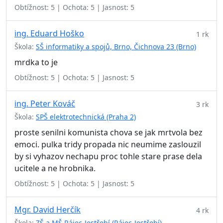
Obtížnost: 5 | Ochota: 5 | Jasnost: 5
ing. Eduard Hoško
1 rk
Škola:
SŠ informatiky a spojů, Brno, Čichnova 23 (Brno)
mrdka to je
Obtížnost: 5 | Ochota: 5 | Jasnost: 5
ing. Peter Kováč
3 rk
Škola:
SPŠ elektrotechnická (Praha 2)
proste senilni komunista chova se jak mrtvola bez
emoci. pulka tridy propada nic neumime zaslouzil
by si vyhazov nechapu proc tohle stare prase dela
ucitele a ne hrobnika.
Obtížnost: 5 | Ochota: 5 | Jasnost: 5
Mgr. David Herčík
4 rk
Škola:
ZŠ a MŠ Rájec-Jestřebí (Rájec-Jestřebí)