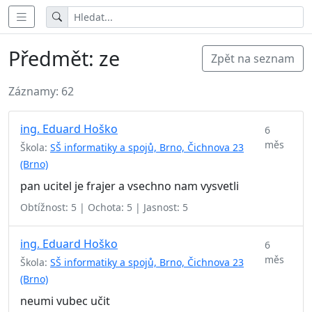
Předmět: ze
Zpět na seznam
Záznamy: 62
ing. Eduard Hoško
6
měs
Škola:
SŠ informatiky a spojů, Brno, Čichnova 23
(Brno)
pan ucitel je frajer a vsechno nam vysvetli
Obtížnost: 5 | Ochota: 5 | Jasnost: 5
ing. Eduard Hoško
6
měs
Škola:
SŠ informatiky a spojů, Brno, Čichnova 23
(Brno)
neumi vubec učit