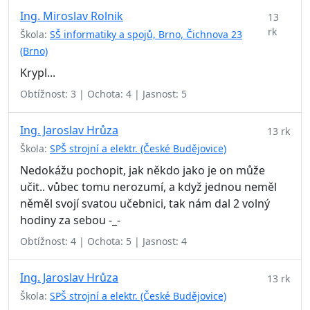
Ing. Miroslav Rolnik
13
rk
Škola:
SŠ informatiky a spojů, Brno, Čichnova 23
(Brno)
Krypl...
Obtížnost: 3 | Ochota: 4 | Jasnost: 5
Ing. Jaroslav Hrůza
13 rk
Škola:
SPŠ strojní a elektr. (České Budějovice)
Nedokážu pochopit, jak někdo jako je on může
učit.. vůbec tomu nerozumí, a když jednou neměl
něměl svojí svatou učebnici, tak nám dal 2 volný
hodiny za sebou -_-
Obtížnost: 4 | Ochota: 5 | Jasnost: 4
Ing. Jaroslav Hrůza
13 rk
Škola:
SPŠ strojní a elektr. (České Budějovice)