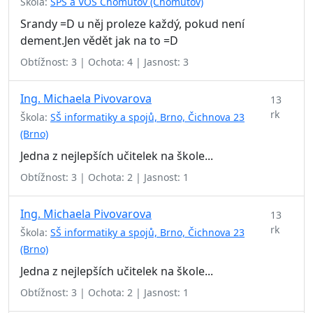
Škola:
SPŠ a VOŠ Chomutov (Chomutov)
Srandy =D u něj proleze každý, pokud není
dement.Jen vědět jak na to =D
Obtížnost: 3 | Ochota: 4 | Jasnost: 3
Ing. Michaela Pivovarova
13
rk
Škola:
SŠ informatiky a spojů, Brno, Čichnova 23
(Brno)
Jedna z nejlepších učitelek na škole...
Obtížnost: 3 | Ochota: 2 | Jasnost: 1
Ing. Michaela Pivovarova
13
rk
Škola:
SŠ informatiky a spojů, Brno, Čichnova 23
(Brno)
Jedna z nejlepších učitelek na škole...
Obtížnost: 3 | Ochota: 2 | Jasnost: 1