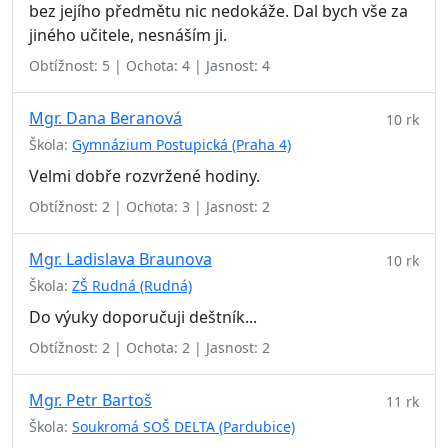
bez jejího předmětu nic nedokáže. Dal bych vše za
jiného učitele, nesnáším ji.
Obtížnost: 5 | Ochota: 4 | Jasnost: 4
Mgr. Dana Beranová
10 rk
Škola:
Gymnázium Postupická (Praha 4)
Velmi dobře rozvržené hodiny.
Obtížnost: 2 | Ochota: 3 | Jasnost: 2
Mgr. Ladislava Braunova
10 rk
Škola:
ZŠ Rudná (Rudná)
Do výuky doporučuji deštník...
Obtížnost: 2 | Ochota: 2 | Jasnost: 2
Mgr. Petr Bartoš
11 rk
Škola:
Soukromá SOŠ DELTA (Pardubice)