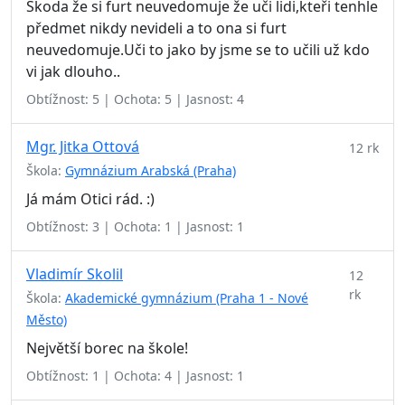
Škoda že si furt neuvedomuje že uči lidi,kteři tenhle
předmet nikdy nevideli a to ona si furt
neuvedomuje.Uči to jako by jsme se to učili už kdo
vi jak dlouho..
Obtížnost: 5 | Ochota: 5 | Jasnost: 4
Mgr. Jitka Ottová
12 rk
Škola:
Gymnázium Arabská (Praha)
Já mám Otici rád. :)
Obtížnost: 3 | Ochota: 1 | Jasnost: 1
Vladimír Skolil
12
rk
Škola:
Akademické gymnázium (Praha 1 - Nové
Město)
Největší borec na škole!
Obtížnost: 1 | Ochota: 4 | Jasnost: 1