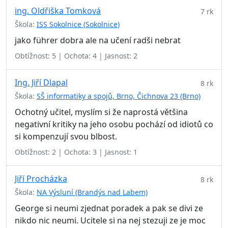
ing. Oldřiška Tomková
7 rk
Škola:
ISS Sokolnice (Sokolnice)
jako führer dobra ale na učení radši nebrat
Obtížnost: 5 | Ochota: 4 | Jasnost: 2
Ing. Jiří Dlapal
8 rk
Škola:
SŠ informatiky a spojů, Brno, Čichnova 23 (Brno)
Ochotný učitel, myslím si že naprostá většina
negativní kritiky na jeho osobu pochází od idiotů co
si kompenzují svou blbost.
Obtížnost: 2 | Ochota: 3 | Jasnost: 1
Jiří Procházka
8 rk
Škola:
NA Výsluní (Brandýs nad Labem)
George si neumi zjednat poradek a pak se divi ze
nikdo nic neumi. Ucitele si na nej stezuji ze je moc