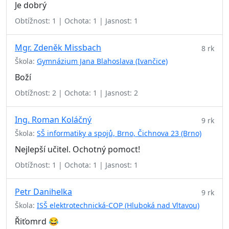
Je dobrý
Obtížnost: 1 | Ochota: 1 | Jasnost: 1
Mgr. Zdeněk Missbach
8 rk
Škola:
Gymnázium Jana Blahoslava (Ivančice)
Boží
Obtížnost: 2 | Ochota: 1 | Jasnost: 2
Ing. Roman Koláčný
9 rk
Škola:
SŠ informatiky a spojů, Brno, Čichnova 23 (Brno)
Nejlepší učitel. Ochotný pomoct!
Obtížnost: 1 | Ochota: 1 | Jasnost: 1
Petr Danihelka
9 rk
Škola:
ISŠ elektrotechnická-COP (Hluboká nad Vltavou)
Řiťomrd 😂