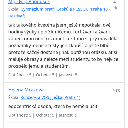
Mgr. Filip Papoušek
4
rk
Škola:
Gymnázium bratří Čapků a PČSSOU (Praha 10 -
Hostivař)
tak takového kveténa jsem ještě nepotkala. dvě
hodiny výuky úplně k ničemu. furt žvaní a žvaní.
vůbec tomu není rozumět. a z toho si prý máš dělat
poznámky. nepíše testy. jen zkouší. a ještě blbě.
protože každý dostane jinak obtížnou otázku. ať si
maluje obrazy a neleze mezi studenty. to by nejvíce
prospělo jemu a studentům.
Obtížnost: 5 | Ochota: 5 | Jasnost: 5
Helena Mrázová
4 rk
Škola:
Konzerv. a VOŠ J.Ježka (Praha 1)
egocentrická osoba, která by neměla učit.
Obtížnost: 5 | Ochota: 5 | Jasnost: 5