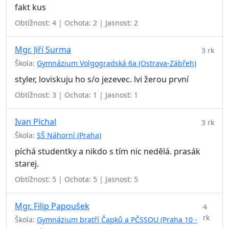
fakt kus
Obtížnost: 4 | Ochota: 2 | Jasnost: 2
Mgr. Jiří Surma
3 rk
Škola:
Gymnázium Volgogradská 6a (Ostrava-Zábřeh)
styler, loviskuju ho s/o jezevec. lvi žerou první
Obtížnost: 3 | Ochota: 1 | Jasnost: 1
Ivan Píchal
3 rk
Škola:
SŠ Náhorní (Praha)
píchá studentky a nikdo s tím nic nedělá. prasák
starej.
Obtížnost: 5 | Ochota: 5 | Jasnost: 5
Mgr. Filip Papoušek
4
rk
Škola:
Gymnázium bratří Čapků a PČSSOU (Praha 10 -