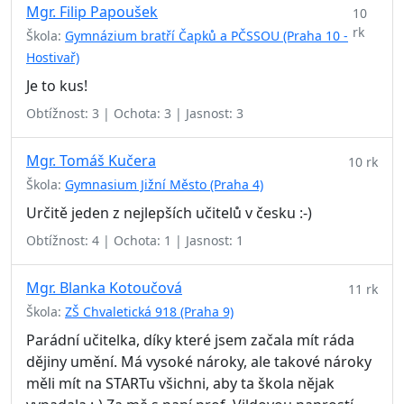
Mgr. Filip Papoušek
10
rk
Škola:
Gymnázium bratří Čapků a PČSSOU (Praha 10 -
Hostivař)
Je to kus!
Obtížnost: 3 | Ochota: 3 | Jasnost: 3
Mgr. Tomáš Kučera
10 rk
Škola:
Gymnasium Jižní Město (Praha 4)
Určitě jeden z nejlepších učitelů v česku :-)
Obtížnost: 4 | Ochota: 1 | Jasnost: 1
Mgr. Blanka Kotoučová
11 rk
Škola:
ZŠ Chvaletická 918 (Praha 9)
Parádní učitelka, díky které jsem začala mít ráda
dějiny umění. Má vysoké nároky, ale takové nároky
měli mít na STARTu všichni, aby ta škola nějak