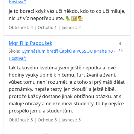
Hostivař)
je to borec! když vás učí někdo, kdo to co učí miluje,
nic už víc nepotřebujete. 🦜🖼👨‍🎨
Obtížnost: 4 | Ochota: 1 | Jasnost: 2
Mgr. Filip Papoušek
4
rk
Škola:
Gymnázium bratří Čapků a PČSSOU (Praha 10 -
Hostivař)
tak takového kveténa jsem ještě nepotkala. dvě
hodiny výuky úplně k ničemu. furt žvaní a žvaní.
vůbec tomu není rozumět. a z toho si prý máš dělat
poznámky. nepíše testy. jen zkouší. a ještě blbě.
protože každý dostane jinak obtížnou otázku. ať si
maluje obrazy a neleze mezi studenty. to by nejvíce
prospělo jemu a studentům.
Obtížnost: 5 | Ochota: 5 | Jasnost: 5