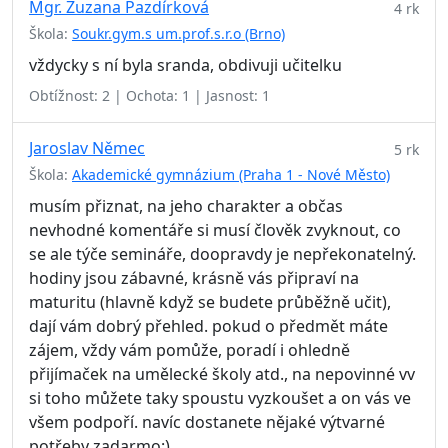
Mgr. Zuzana Pazdírková
4 rk
Škola:
Soukr.gym.s um.prof.s.r.o (Brno)
vždycky s ní byla sranda, obdivuji učitelku
Obtížnost: 2 | Ochota: 1 | Jasnost: 1
Jaroslav Němec
5 rk
Škola:
Akademické gymnázium (Praha 1 - Nové Město)
musím přiznat, na jeho charakter a občas
nevhodné komentáře si musí člověk zvyknout, co
se ale týče semináře, doopravdy je nepřekonatelný.
hodiny jsou zábavné, krásně vás připraví na
maturitu (hlavně když se budete průběžně učit),
dají vám dobrý přehled. pokud o předmět máte
zájem, vždy vám pomůže, poradí i ohledně
přijímaček na umělecké školy atd., na nepovinné vv
si toho můžete taky spoustu vyzkoušet a on vás ve
všem podpoří. navíc dostanete nějaké výtvarné
potřeby zadarmo:)