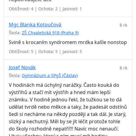
Obtížnost: 4 | Ochota: 2 | Jasnost: 1
Mgr. Blanka Kotoučová
8 rk
Škola:
ZŠ Chvaletická 918 (Praha 9)
Svině s krocaním syndromem mrdka kašle nonstop
Obtížnost: 5 | Ochota: 5 | Jasnost: 5
Josef Novák
8 rk
Škola:
Gymnázium a SPgŠ (Čáslav)
V hodinách má úchylný narážky. Často kouká do
výstřihů a stačí mít výstřih a hned mám lepší
známku. V hodině jednou řekl, že tužkou se to dá
udělat tvrdě nebo měkce a taky, že padesát odstínů
šedi si necháme na někdy později a tak dál. Je starý,
slizký a nechutný. Měl by se jít léčit protože tohle
do školy rozhodně nepatří!!! Navíc moc nenaučí.