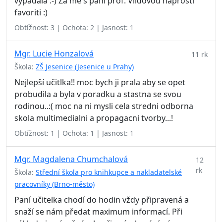
vypadala :-) Za mě s paní prof. Vildovou naprostí
favoriti :)
Obtížnost: 3 | Ochota: 2 | Jasnost: 1
Mgr. Lucie Honzalová
11 rk
Škola:
ZŠ Jesenice (Jesenice u Prahy)
Nejlepší učitlka!! moc bych ji prala aby se opet
probudila a byla v poradku a stastna se svou
rodinou..:( moc na ni mysli cela stredni odborna
skola multimedialni a propagacni tvorby...!
Obtížnost: 1 | Ochota: 1 | Jasnost: 1
Mgr. Magdalena Chumchalová
12
rk
Škola:
Střední škola pro knihkupce a nakladatelské
pracovníky (Brno-město)
Paní učitelka chodí do hodin vždy připravená a
snaží se nám předat maximum informací. Při