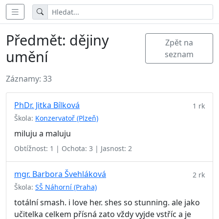
Předmět: dějiny
Zpět na
umění
seznam
Záznamy: 33
PhDr. Jitka Bílková
1 rk
Škola:
Konzervatoř (Plzeň)
miluju a maluju
Obtížnost: 1 | Ochota: 3 | Jasnost: 2
mgr. Barbora Švehláková
2 rk
Škola:
SŠ Náhorní (Praha)
totální smash. i love her. shes so stunning. ale jako
učitelka celkem přísná zato vždy vyjde vstříc a je