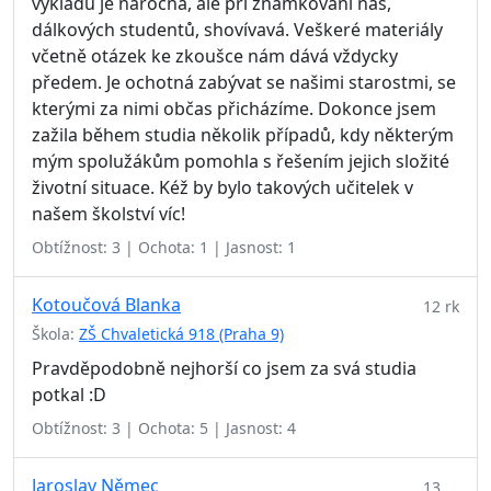
výkladu je náročná, ale při známkování nás,
dálkových studentů, shovívavá. Veškeré materiály
včetně otázek ke zkoušce nám dává vždycky
předem. Je ochotná zabývat se našimi starostmi, se
kterými za nimi občas přicházíme. Dokonce jsem
zažila během studia několik případů, kdy některým
mým spolužákům pomohla s řešením jejich složité
životní situace. Kéž by bylo takových učitelek v
našem školství víc!
Obtížnost: 3 | Ochota: 1 | Jasnost: 1
Kotoučová Blanka
12 rk
Škola:
ZŠ Chvaletická 918 (Praha 9)
Pravděpodobně nejhorší co jsem za svá studia
potkal :D
Obtížnost: 3 | Ochota: 5 | Jasnost: 4
Jaroslav Němec
13