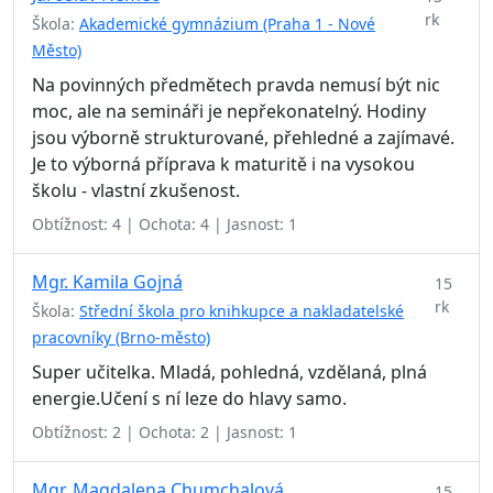
rk
Škola:
Akademické gymnázium (Praha 1 - Nové
Město)
Na povinných předmětech pravda nemusí být nic
moc, ale na semináři je nepřekonatelný. Hodiny
jsou výborně strukturované, přehledné a zajímavé.
Je to výborná příprava k maturitě i na vysokou
školu - vlastní zkušenost.
Obtížnost: 4 | Ochota: 4 | Jasnost: 1
Mgr. Kamila Gojná
15
rk
Škola:
Střední škola pro knihkupce a nakladatelské
pracovníky (Brno-město)
Super učitelka. Mladá, pohledná, vzdělaná, plná
energie.Učení s ní leze do hlavy samo.
Obtížnost: 2 | Ochota: 2 | Jasnost: 1
Mgr. Magdalena Chumchalová
15