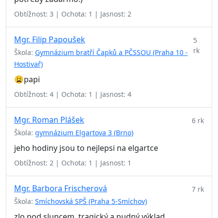
Obtížnost: 3 | Ochota: 1 | Jasnost: 2
Mgr. Filip Papoušek
5
rk
Škola:
Gymnázium bratří Čapků a PČSSOU (Praha 10 -
Hostivař)
😩papi
Obtížnost: 4 | Ochota: 1 | Jasnost: 4
Mgr. Roman Plášek
6 rk
Škola:
gymnázium Elgartova 3 (Brno)
jeho hodiny jsou to nejlepsi na elgartce
Obtížnost: 2 | Ochota: 1 | Jasnost: 1
Mgr. Barbora Frischerová
7 rk
Škola:
Smíchovská SPŠ (Praha 5-Smíchov)
zlo pod sluncem, tragický a nudný výklad.