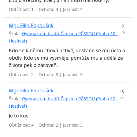
Lituju všechny, který s ním musí mít hodiny.
Obtížnost: 1 | Ochota: 3 | Jasnost: 4
Mgr. Filip Papoušek
8
rk
Škola:
Gymnázium bratří Čapků a PČSSOU (Praha 10 -
Hostivař)
Kdo se k němu chová uctivě, dostane se mu úcta a
obdiv. Kdo se mu vysměje, pomůže mu a udělá ze
života peklo zároveň.
Obtížnost: 2 | Ochota: 3 | Jasnost: 3
Mgr. Filip Papoušek
10
rk
Škola:
Gymnázium bratří Čapků a PČSSOU (Praha 10 -
Hostivař)
Je to kus!
Obtížnost: 4 | Ochota: 2 | Jasnost: 3