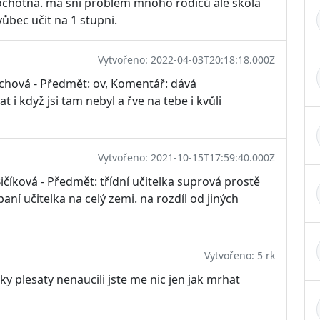
eochotna. má sní problém mnoho rodičů ale skola
ůbec učit na 1 stupni.
Vytvořeno: 2022-04-03T20:18:18.000Z
ychová - Předmět: ov, Komentář: dává
i když jsi tam nebyl a řve na tebe i kvůli
Vytvořeno: 2021-10-15T17:59:40.000Z
ičíková - Předmět: třídní učitelka suprová prostě
paní učitelka na celý zemi. na rozdíl od jiných
Vytvořeno: 5 rk
 plesaty nenaucili jste me nic jen jak mrhat