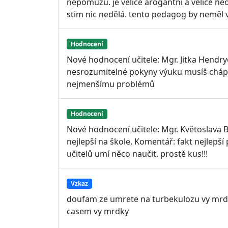
nepomuzu. je velice arogantní a velice n
stim nic nedělá. tento pedagog by neměl v
Hodnocení
Nové hodnocení učitele: Mgr. Jitka Hendr
nesrozumitelné pokyny výuku musíš chápat 
nejmenšímu problémů
Hodnocení
Nové hodnocení učitele: Mgr. Květoslava B
nejlepší na škole, Komentář: fakt nejlepší 
učitelů umí něco naučit. prostě kus!!!
Vzkaz
doufam ze umrete na turbekulozu vy mrdky
casem vy mrdky