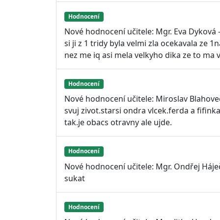
Hodnocení
Nové hodnocení učitele: Mgr. Eva Dyková 
si ji z 1 tridy byla velmi zla ocekavala ze
nez me iq asi mela velkyho dika ze to ma 
Hodnocení
Nové hodnocení učitele: Miroslav Blahove
svuj zivot.starsi ondra vlcek.ferda a fifin
tak.je obacs otravny ale ujde.
Hodnocení
Nové hodnocení učitele: Mgr. Ondřej Háje
sukat
Hodnocení