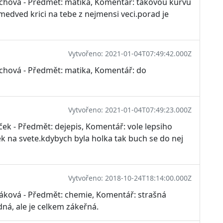
ychová - Předmět: matika, Komentář: takovou kurvu
medved krici na tebe z nejmensi veci.porad je
Vytvořeno: 2021-01-04T07:49:42.000Z
ychová - Předmět: matika, Komentář: do
Vytvořeno: 2021-01-04T07:49:23.000Z
ek - Předmět: dejepis, Komentář: vole lepsiho
ek na svete.kdybych byla holka tak buch se do nej
Vytvořeno: 2018-10-24T18:14:00.000Z
záková - Předmět: chemie, Komentář: strašná
odná, ale je celkem zákeřná.