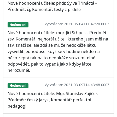
Nové hodnocení učitele: phdr. Sylva Třináctá -
Předmět: čj, Komentář: testy z prdele
Vytvořeno: 2021-05-04T11:47:20.000Z
Hodnocení
Nové hodnocení učitele: mgr. Jiří Střípek - Předmět:
zsv, Komentář: nejhorší učitel, kterého jsem měl na
zsv. snaží se, ale zdá se mi, že nedokáže látku
vysvětlit jednoduše. když se v hodině někdo na
něco zeptá tak na to nedokáže srozumitelně
odpovědět. pak to vypadá jako kdyby látce
nerozuměl.
Vytvořeno: 2021-03-09T14:43:48.000Z
Hodnocení
Nové hodnocení učitele: Mgr. Stanislav Zajíček -
Předmět: český jazyk, Komentář: perfektní
pedagog!