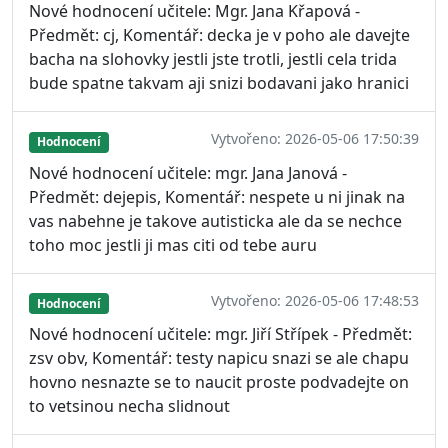
Nové hodnocení učitele: Mgr. Jana Křapová -
Předmět: cj, Komentář: decka je v poho ale davejte
bacha na slohovky jestli jste trotli, jestli cela trida
bude spatne takvam aji snizi bodavani jako hranici
Vytvořeno: 2026-05-06 17:50:39
Hodnocení
Nové hodnocení učitele: mgr. Jana Janová -
Předmět: dejepis, Komentář: nespete u ni jinak na
vas nabehne je takove autisticka ale da se nechce
toho moc jestli ji mas citi od tebe auru
Vytvořeno: 2026-05-06 17:48:53
Hodnocení
Nové hodnocení učitele: mgr. Jiří Střípek - Předmět:
zsv obv, Komentář: testy napicu snazi se ale chapu
hovno nesnazte se to naucit proste podvadejte on
to vetsinou necha slidnout