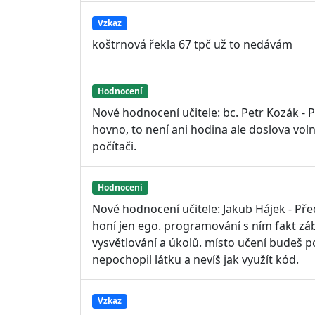
Vzkaz
koštrnová řekla 67 tpč už to nedávám
Hodnocení
Nové hodnocení učitele: bc. Petr Kozák - 
hovno, to není ani hodina ale doslova volno
počítači.
Hodnocení
Nové hodnocení učitele: Jakub Hájek - Před
honí jen ego. programování s ním fakt zá
vysvětlování a úkolů. místo učení budeš p
nepochopil látku a nevíš jak využít kód.
Vzkaz