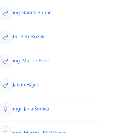
ing. Radek Boháč
bc. Petr Kozák
ing. Martin Pohl
Jakub Hájek
mgr. Jana Šedivá
mgr. Martina Růžičková