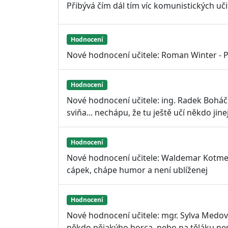
Přibývá čím dál tím víc komunistických uči
Hodnocení
Nové hodnocení učitele: Roman Winter - 
Hodnocení
Nové hodnocení učitele: ing. Radek Boháč
sviňa... nechápu, že tu ještě učí někdo ji
Hodnocení
Nové hodnocení učitele: Waldemar Kotmel
cápek, chápe humor a není ublíženej
Hodnocení
Nové hodnocení učitele: mgr. Sylva Medová
někdo nějakýho borca, nebo na těláku ne