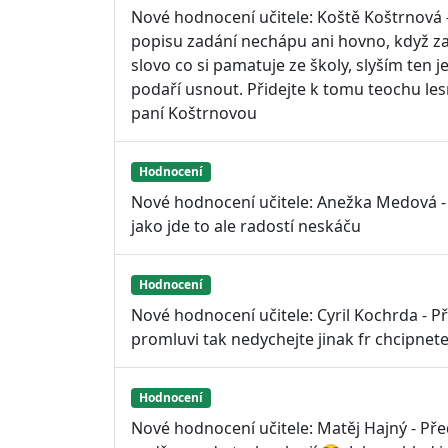
Nové hodnocení učitele: Koště Koštrnová -
popisu zadání nechápu ani hovno, když zavř
slovo co si pamatuje ze školy, slyším ten j
podaří usnout. Přidejte k tomu teochu les
paní Koštrnovou
Hodnocení
Nové hodnocení učitele: Anežka Medová - 
jako jde to ale radostí neskáču
Hodnocení
Nové hodnocení učitele: Cyril Kochrda - 
promluvi tak nedychejte jinak fr chcipnete.
Hodnocení
Nové hodnocení učitele: Matěj Hajný - Př