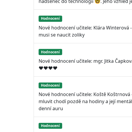
nadšenec do technologií 🤓. Jeho vzhled j
Hodnocení
Nové hodnocení učitele: Klára Winterová -
musi se naucit zoliky
Hodnocení
Nové hodnocení učitele: mgr. Jitka Čapko
❤❤❤❤
Hodnocení
Nové hodnocení učitele: Koště Koštrnová -
mluvit chodí pozdě na hodiny a její mentál
denní auru
Hodnocení