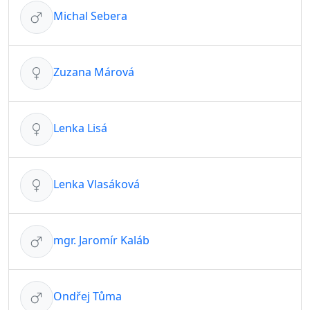
Michal Sebera
Zuzana Márová
Lenka Lisá
Lenka Vlasáková
mgr. Jaromír Kaláb
Ondřej Tůma