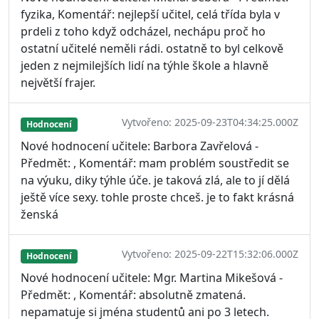
fyzika, Komentář: nejlepší učitel, celá třída byla v
prdeli z toho když odcházel, nechápu proč ho
ostatní učitelé neměli rádi. ostatně to byl celkově
jeden z nejmilejších lidí na týhle škole a hlavně
největší frajer.
Vytvořeno: 2025-09-23T04:34:25.000Z
Hodnocení
Nové hodnocení učitele: Barbora Zavřelová -
Předmět: , Komentář: mam problém soustředit se
na výuku, diky týhle úče. je taková zlá, ale to jí dělá
ještě více sexy. tohle proste chceš. je to fakt krásná
ženská
Vytvořeno: 2025-09-22T15:32:06.000Z
Hodnocení
Nové hodnocení učitele: Mgr. Martina Mikešová -
Předmět: , Komentář: absolutně zmatená.
nepamatuje si jména studentů ani po 3 letech.