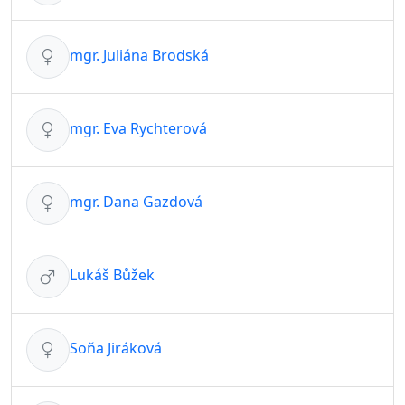
mgr. Juliána Brodská
mgr. Eva Rychterová
mgr. Dana Gazdová
Lukáš Bůžek
Soňa Jiráková