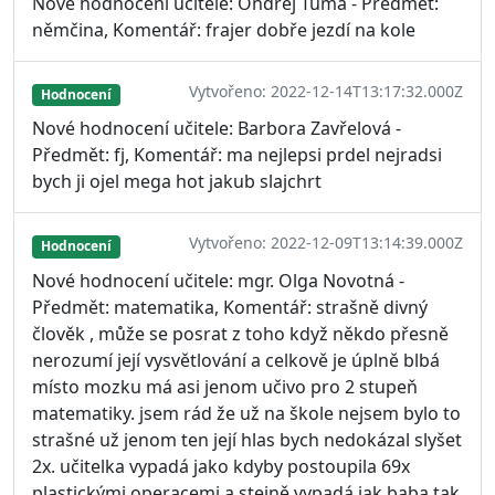
Nové hodnocení učitele: Ondřej Tůma - Předmět:
němčina, Komentář: frajer dobře jezdí na kole
Vytvořeno: 2022-12-14T13:17:32.000Z
Hodnocení
Nové hodnocení učitele: Barbora Zavřelová -
Předmět: fj, Komentář: ma nejlepsi prdel nejradsi
bych ji ojel mega hot jakub slajchrt
Vytvořeno: 2022-12-09T13:14:39.000Z
Hodnocení
Nové hodnocení učitele: mgr. Olga Novotná -
Předmět: matematika, Komentář: strašně divný
člověk , může se posrat z toho když někdo přesně
nerozumí její vysvětlování a celkově je úplně blbá
místo mozku má asi jenom učivo pro 2 stupeň
matematiky. jsem rád že už na škole nejsem bylo to
strašné už jenom ten její hlas bych nedokázal slyšet
2x. učitelka vypadá jako kdyby postoupila 69x
plastickými operacemi a stejně vypadá jak baba tak