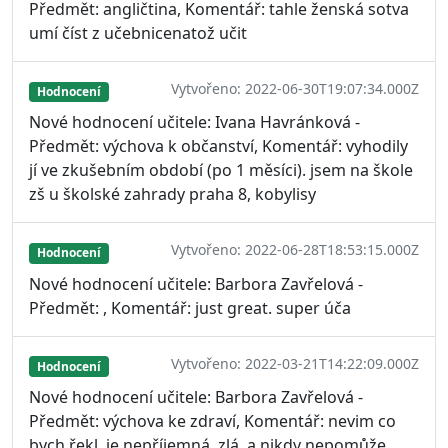
Předmět: angličtina, Komentář: tahle ženská sotva
umí číst z učebnicenatož učit
Vytvořeno: 2022-06-30T19:07:34.000Z
Hodnocení
Nové hodnocení učitele: Ivana Havránková -
Předmět: výchova k občanství, Komentář: vyhodily
jí ve zkušebním období (po 1 měsíci). jsem na škole
zš u školské zahrady praha 8, kobylisy
Vytvořeno: 2022-06-28T18:53:15.000Z
Hodnocení
Nové hodnocení učitele: Barbora Zavřelová -
Předmět: , Komentář: just great. super úča
Vytvořeno: 2022-03-21T14:22:09.000Z
Hodnocení
Nové hodnocení učitele: Barbora Zavřelová -
Předmět: výchova ke zdraví, Komentář: nevim co
bych řekl. je nepříjemná, zlá, a nikdy nepomůže.