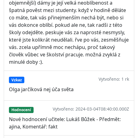
objemnější) dámy je její velká neoblíbenost a
špatná pověst mezi studenty. když v hodině děláte
co máte, tak vás přinejmenším nechá být, nebo si
vás dokonce oblíbí. pokud ale ne, tak radši z této
školy odejděte. peskuje vás za naprosté nesmysly,
které jste kolikrát neudělali. řve po vás, zesměšňuje
vás. zcela upřímně moc nechápu, proč takový
člověk vůbec ve školství pracuje. možná zvyklá z
minulé doby :).
Vytvořeno: 1 rk
Vzkaz
Olga jarčíková nej úča světa
Vytvořeno: 2024-03-04T08:40:00.000Z
Hodnocení
Nové hodnocení učitele: Lukáš Bůžek - Předmět:
ajina, Komentář: fakt