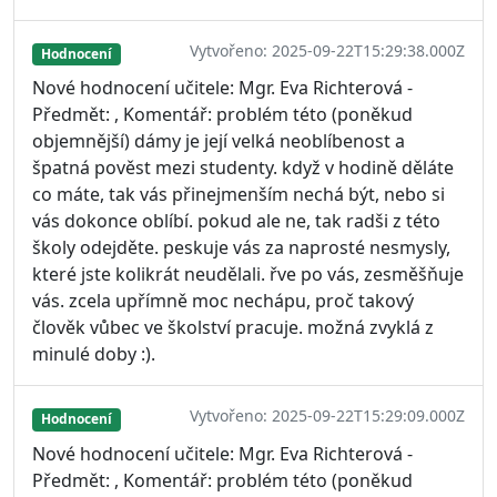
Vytvořeno: 2025-09-22T15:29:38.000Z
Hodnocení
Nové hodnocení učitele: Mgr. Eva Richterová -
Předmět: , Komentář: problém této (poněkud
objemnější) dámy je její velká neoblíbenost a
špatná pověst mezi studenty. když v hodině děláte
co máte, tak vás přinejmenším nechá být, nebo si
vás dokonce oblíbí. pokud ale ne, tak radši z této
školy odejděte. peskuje vás za naprosté nesmysly,
které jste kolikrát neudělali. řve po vás, zesměšňuje
vás. zcela upřímně moc nechápu, proč takový
člověk vůbec ve školství pracuje. možná zvyklá z
minulé doby :).
Vytvořeno: 2025-09-22T15:29:09.000Z
Hodnocení
Nové hodnocení učitele: Mgr. Eva Richterová -
Předmět: , Komentář: problém této (poněkud