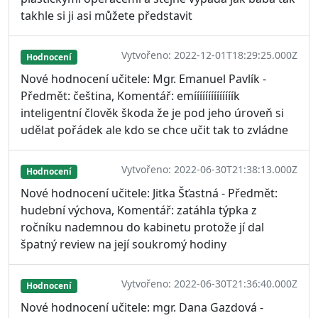
takhle si ji asi můžete představit
Vytvořeno: 2022-12-01T18:29:25.000Z
Hodnocení
Nové hodnocení učitele: Mgr. Emanuel Pavlík -
Předmět: čeština, Komentář: emíííííííííííííík
inteligentní člověk škoda že je pod jeho úroveň si
udělat pořádek ale kdo se chce učit tak to zvládne
Vytvořeno: 2022-06-30T21:38:13.000Z
Hodnocení
Nové hodnocení učitele: Jitka Šťastná - Předmět:
hudební výchova, Komentář: zatáhla týpka z
ročníku nademnou do kabinetu protože jí dal
špatný review na její soukromý hodiny
Vytvořeno: 2022-06-30T21:36:40.000Z
Hodnocení
Nové hodnocení učitele: mgr. Dana Gazdová -