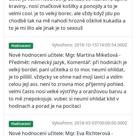
kraviny.. nosí značkové košilky a ponojdy a to je
velmi cool. je to velký borec. ale vždy když jdu po
chodbě tak na mě nahodí hrozně ošklivé kukadla a
to je mi líto ale jinak je to sexouš
Vytvořeno: 2018-10-15T16:05:54.000Z
Hodnocení
Nové hodnocení učitele: Mgr. Martina Mikešová -
Předmět: německý jazyk, Komentář: při hodinách je
velký bordel. paní učitelka si to moc neumí ohlídat,
je to pííííííí. vždycky se ohne nad mojí lavicí a vidím
celou její ass. není to zrovna moc příjemný pohled.
velmi často nosí velké výstřihy a oranžovou barvu a
to mě znepokojuje. vubec si neumi ohlidat klid v
hodinach a porad je na pocitaci
Vytvořeno: 2018-03-03T00:00:00.000Z
Hodnocení
Nové hodnocení učitele: Mgr. Eva Richterová -