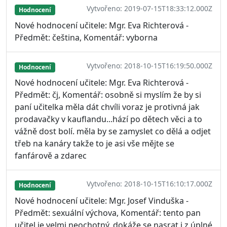
Vytvořeno: 2019-07-15T18:33:12.000Z
Hodnocení
Nové hodnocení učitele: Mgr. Eva Richterová -
Předmět: čeština, Komentář: vyborna
Vytvořeno: 2018-10-15T16:19:50.000Z
Hodnocení
Nové hodnocení učitele: Mgr. Eva Richterová -
Předmět: čj, Komentář: osobně si myslím že by si
paní učitelka měla dát chvíli voraz je protivná jak
prodavačky v kauflandu...hází po dětech věci a to
vážně dost bolí. měla by se zamyslet co dělá a odjet
třeb na kanáry takže to je asi vše mějte se
fanfárově a zdarec
Vytvořeno: 2018-10-15T16:10:17.000Z
Hodnocení
Nové hodnocení učitele: Mgr. Josef Vinduška -
Předmět: sexuální výchova, Komentář: tento pan
učitel je velmi neochotný, dokáže se nasrat i z úplné