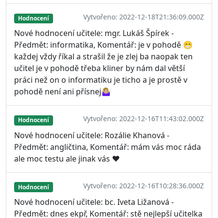
Vytvořeno: 2022-12-18T21:36:09.000Z
Hodnocení
Nové hodnocení učitele: mgr. Lukáš Špírek -
Předmět: informatika, Komentář: je v pohodě 😁
každej vždy říkal a strašil že je zlej ba naopak ten
učitel je v pohodě třeba kliner by nám dal větší
práci než on o informatiku je ticho a je prostě v
pohodě není ani přísnej🤷🏼‍♀️
Vytvořeno: 2022-12-16T11:43:02.000Z
Hodnocení
Nové hodnocení učitele: Rozálie Khanová -
Předmět: angličtina, Komentář: mám vás moc ráda
ale moc testu ale jinak vás ❤️
Vytvořeno: 2022-12-16T10:28:36.000Z
Hodnocení
Nové hodnocení učitele: bc. Iveta Ližanová -
Předmět: dnes ekpř, Komentář: stě nejlepší učitelka