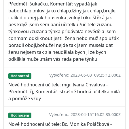
Předmět: šukačku, Komentář: vypadá jak
babochlap ,mluví jako chlap,džíny jak chlap,brejle,
culík dlouhej jak housenka ,volný triko štěká jak
pes když jsem sem paní učitelku /učitele zuzanu
týnkovou /zuzana týnka přidával/a nevěděla jsem
conmam odkliknout jestli žena nebo muž spolužák
poradil obojí,bohužel nejde tak jsem musela dat
ženu nejsem tak zla neudělala bych ji ze bych
odklikla muže ,mám vás rada pane týnku
Vytvořeno: 2023-05-03T09:25:12.000Z
Hodnocení
Nové hodnocení učitele: mgr. Ivana Chvalova -
Předmět: čj, Komentář: strašně hodná učitelka milá
a pomůže vždy
Vytvořeno: 2023-04-15T16:02:35.000Z
Hodnocení
Nové hodnocení učitele: Bc. Monika Poláčková -