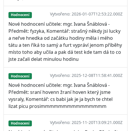
Vytvořeno: 2026-01-07T12:53:22.000Z
Hodnocení
Nové hodnocení učitele: mgr. Ivana Šnáblová -
Předmět: fyzyka, Komentář: strašný někdy jsi lucky
a neřve hnedka od začátku hodiny měla i mého
tátu a ten říká to samý a furt vypráví jenom příběhy
místo toho aby učila a pak dá test kde tam dá to co
jste začali delat minulou hodinu
Vytvořeno: 2025-12-08T11:58:41.000Z
Hodnocení
Nové hodnocení učitele: mgr. Ivana Šnáblová -
Předmět: sraní hovenn žraní hoven který jsme
vysraly, Komentář: cs babi jak je ja bych te chtel
lizat picu prosimmmmmmmmmmmmmmm
Vytvořeno: 2025-11-20T13:09:21.000Z
Hodnocení