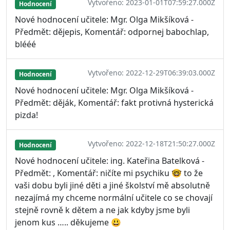
Vytvořeno: 2023-01-01T07:59:27.000Z
Hodnocení
Nové hodnocení učitele: Mgr. Olga Mikšíková -
Předmět: dějepis, Komentář: odpornej babochlap,
blééé
Vytvořeno: 2022-12-29T06:39:03.000Z
Hodnocení
Nové hodnocení učitele: Mgr. Olga Mikšíková -
Předmět: děják, Komentář: fakt protivná hysterická
pizda!
Vytvořeno: 2022-12-18T21:50:27.000Z
Hodnocení
Nové hodnocení učitele: ing. Kateřina Batelková -
Předmět: , Komentář: ničíte mi psychiku 🤓 to že
vaši dobu byli jiné děti a jiné školství mě absolutně
nezajímá my chceme normální učitele co se chovají
stejně rovně k dětem a ne jak kdyby jsme byli
jenom kus ….. děkujeme 😃