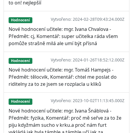
to on! nejlepšíí
Vytvořeno: 2024-02-28T09:43:24.000Z
Hodnocení
Nové hodnocení učitele: mgr. Ivana Chvalova -
Předmět: cj, Komentář: super učitelka ráda všem
pomůže strašně milá ale umí být přísná
Vytvořeno: 2024-01-26T18:52:12.000Z
Hodnocení
Nové hodnocení učitele: mgr. Tomáš Hampejs -
Předmět: tělocvik, Komentář: chtel me poslat do
riditelny za to ze jsem se rozplacla u kliků
Vytvořeno: 2023-10-02T11:13:45.000Z
Hodnocení
Nové hodnocení učitele: mgr. Ivana Šnáblová -
Předmět: fyzika, Komentář: proč mě seřve za to že
piju kdyžmám sucho v krku.a proč nám furt
vykládá jak byla támhle a támhle učí jak za