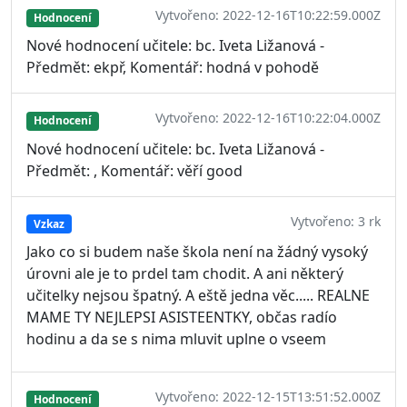
Vytvořeno: 2022-12-16T10:22:59.000Z
Hodnocení
Nové hodnocení učitele: bc. Iveta Ližanová -
Předmět: ekpř, Komentář: hodná v pohodě
Vytvořeno: 2022-12-16T10:22:04.000Z
Hodnocení
Nové hodnocení učitele: bc. Iveta Ližanová -
Předmět: , Komentář: věří good
Vytvořeno: 3 rk
Vzkaz
Jako co si budem naše škola není na žádný vysoký
úrovni ale je to prdel tam chodit. A ani některý
učitelky nejsou špatný. A eště jedna věc..... REALNE
MAME TY NEJLEPSI ASISTEENTKY, občas radío
hodinu a da se s nima mluvit uplne o vseem
Vytvořeno: 2022-12-15T13:51:52.000Z
Hodnocení