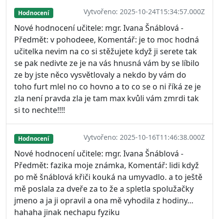
Vytvořeno: 2025-10-24T15:34:57.000Z
Hodnocení
Nové hodnocení učitele: mgr. Ivana Šnáblová -
Předmět: v pohodeee, Komentář: je to moc hodná
učitelka nevim na co si stěžujete když ji serete tak
se pak nedivte ze je na vás hnusná vám by se líbilo
ze by jste něco vysvětlovaly a nekdo by vám do
toho furt mlel no co hovno a to co se o ni říká ze je
zla není pravda zla je tam max kvůli vám zmrdi tak
si to nechte!!!!
Vytvořeno: 2025-10-16T11:46:38.000Z
Hodnocení
Nové hodnocení učitele: mgr. Ivana Šnáblová -
Předmět: fazika moje známka, Komentář: lidi když
po mě šnáblová křiči kouká na umyvadlo. a to ještě
mě poslala za dveře za to že a spletla spolužačky
jmeno a ja ji opravil a ona mě vyhodila z hodiny…
hahaha jinak nechapu fyziku