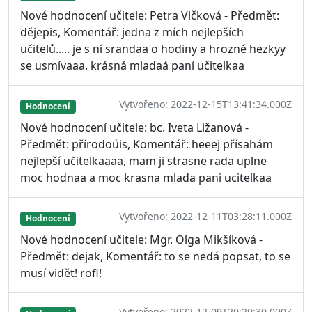
Nové hodnocení učitele: Petra Vlčková - Předmět:
dějepis, Komentář: jedna z mích nejlepších
učitelů..... je s ní srandaa o hodiny a hrozně hezkyy
se usmívaaa. krásná mladaá paní učitelkaa
Vytvořeno: 2022-12-15T13:41:34.000Z
Hodnocení
Nové hodnocení učitele: bc. Iveta Ližanová -
Předmět: přírodoúis, Komentář: heeej přísahám
nejlepší učitelkaaaa, mam ji strasne rada uplne
moc hodnaa a moc krasna mlada pani ucitelkaa
Vytvořeno: 2022-12-11T03:28:11.000Z
Hodnocení
Nové hodnocení učitele: Mgr. Olga Mikšíková -
Předmět: dejak, Komentář: to se nedá popsat, to se
musí vidět! rofl!
Vytvořeno: 2022-12-09T20:20:30.000Z