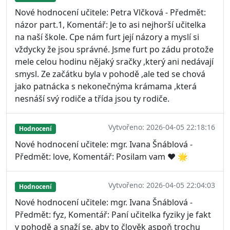
Nové hodnocení učitele: Petra Vlčková - Předmět:
názor part.1, Komentář: Je to asi nejhorší učitelka
na naší škole. Cpe nám furt její názory a myslí si
vždycky že jsou správné. Jsme furt po zádu protože
mele celou hodinu nějaký sračky ,který ani nedávají
smysl. Ze začátku byla v pohodě ,ale ted se chová
jako patnácka s nekonečnýma krámama ,která
nesnáší svý rodiče a třída jsou ty rodiče.
Vytvořeno: 2026-04-05 22:18:16
Hodnocení
Nové hodnocení učitele: mgr. Ivana Šnáblová -
Předmět: love, Komentář: Posilam vam ❤️ 🌟
Vytvořeno: 2026-04-05 22:04:03
Hodnocení
Nové hodnocení učitele: mgr. Ivana Šnáblová -
Předmět: fyz, Komentář: Paní učitelka fyziky je fakt
v pohodě a snaží se, aby to člověk aspoň trochu