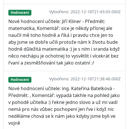
Vytvořeno: 2022-12-18T21:43:05.000Z
Hodnocení
Nové hodnocení učitele: Jiří Kliner - Předmět:
matematika, Komentář: sice je někdy přísnej ale
naučil mě toho hodně a říká i pravdu chce jen to
aby jsme se dobře učili protože nám k životu bude
hodně důležitá matematika :) je s ním i sranda když
něco nechápu je ochotnej to vysvětlit i vícekrát bez
řvaní a zesměšňování tak jako ostatní :/
Vytvořeno: 2022-12-18T21:38:46.000Z
Hodnocení
Nové hodnocení učitele: ing. Kateřina Batelková -
Předmět: , Komentář: vypadá takhle na pohled jako
v pohodě učitelka :) řekne jedno slovo a už mi vadí
nemá pro nás vůbec pochopení jen řve i když nic
neděláme chová se k nám jako kdyby jsme byli ve
vojně