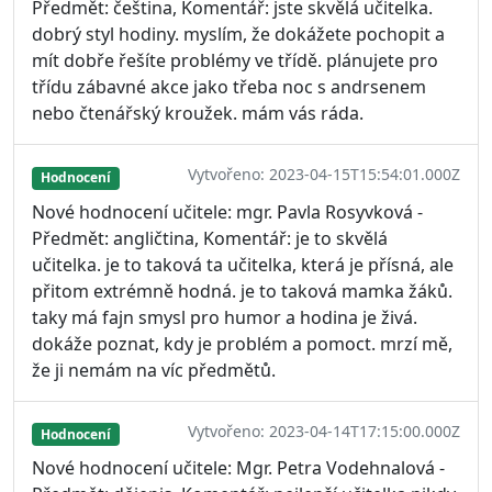
Předmět: čeština, Komentář: jste skvělá učitelka.
dobrý styl hodiny. myslím, že dokážete pochopit a
mít dobře řešíte problémy ve třídě. plánujete pro
třídu zábavné akce jako třeba noc s andrsenem
nebo čtenářský kroužek. mám vás ráda.
Vytvořeno: 2023-04-15T15:54:01.000Z
Hodnocení
Nové hodnocení učitele: mgr. Pavla Rosyvková -
Předmět: angličtina, Komentář: je to skvělá
učitelka. je to taková ta učitelka, která je přísná, ale
přitom extrémně hodná. je to taková mamka žáků.
taky má fajn smysl pro humor a hodina je živá.
dokáže poznat, kdy je problém a pomoct. mrzí mě,
že ji nemám na víc předmětů.
Vytvořeno: 2023-04-14T17:15:00.000Z
Hodnocení
Nové hodnocení učitele: Mgr. Petra Vodehnalová -