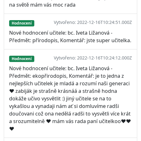
na světě mám vás moc rada
Vytvořeno: 2022-12-16T10:24:51.000Z
Hodnocení
Nové hodnocení učitele: bc. Iveta Ližanová -
Předmět: přírodopis, Komentář: jste super učitelka.
Vytvořeno: 2022-12-16T10:24:12.000Z
Hodnocení
Nové hodnocení učitele: bc. Iveta Ližanová -
Předmět: ekopřirodopis, Komentář: je to jedna z
nejlepších učitelek je mladá a rozumí naši generaci
❤️ zabiják je strašně krásnáá a strašně hodna
dokáže učivo vysvětlit :) jiný učitele se na to
vykašlou a vynadaji nám ať si domluvíme radši
doučovani což ona nedělá radši to vysvětli více krát
a srozumitelně ❤️ mám vás rada paní učitelkoo❤️❤️
❤️