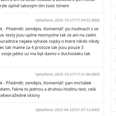
brýle úplně takovým tím toxic tónem
Vytvořeno: 2025-10-21T17:54:52.000Z
ek - Předmět: zeměpis, Komentář: po hodinach s se
. testy jsou uplne nesmyslne tak ze ani na zadni
souradnice nejake vyhasle sopky o ktere nikdo nikdy
vec tak mame za 4 protoze tak jsou pouze 3
pat svoje jabko uz ma byt davno v duchodaku tak
Vytvořeno: 2025-10-21T17:51:00.000Z
ek - Předmět: zeměpis, Komentář: pan michálek
bem, řekne to jednou a druhou hodinu test, celá
sebevražedné sklony
Vytvořeno: 2025-04-23T21:37:13.000Z