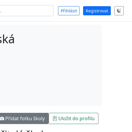
Přihlásit
Registrovat
ská
Přidat fotku školy
Uložit do profilu