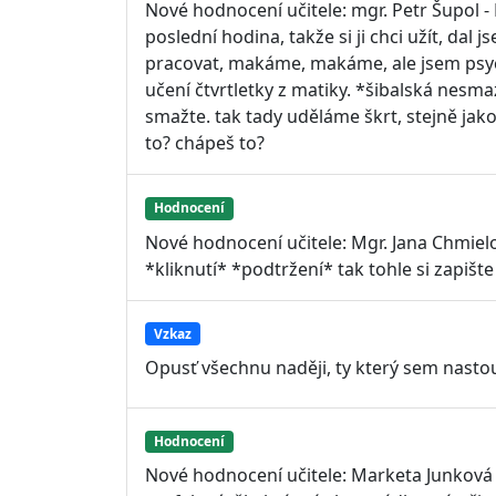
Nové hodnocení učitele: mgr. Petr Šupol -
poslední hodina, takže si ji chci užít, dal
pracovat, makáme, makáme, ale jsem psyc
učení čtvrtletky z matiky. *šibalská nesm
smažte. tak tady uděláme škrt, stejně jako
to? chápeš to?
Hodnocení
Nové hodnocení učitele: Mgr. Jana Chmiel
*kliknutí* *podtržení* tak tohle si zapište
Vzkaz
Opusť všechnu naději, ty který sem nasto
Hodnocení
Nové hodnocení učitele: Marketa Junková 