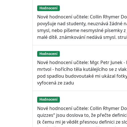
Hodnocení
Nové hodnocení učitele: Collin Rhymer Do
povyšuje nad studenty, neuznává žádné ná
smysl, nebo píšeme nesmyslné písemky z j
malé dítě. známkování nedává smysl. strukt
Hodnocení
Nové hodnocení učitele: Mgr. Petr Junek -
mrtvol - hořícího těla kutálejícího se z vl
pod spadlou budovoutaké mi ukázal fotky
vyfocená ze zadu
Hodnocení
Nové hodnocení učitele: Collin Rhymer Do
quizzes“ jsou doslova to, že přečte defin
(k čemu mi je vědět přesnou definici ze slov