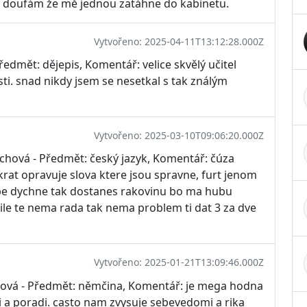
 a doufám že mě jednou zatáhne do kabinetu.
Vytvořeno: 2025-04-11T13:12:28.000Z
ředmět: dějepis, Komentář: velice skvělý učitel
i. snad nikdy jsem se nesetkal s tak ználým
Vytvořeno: 2025-03-10T09:06:20.000Z
ichová - Předmět: český jazyk, Komentář: čúza
krat opravuje slova ktere jsou spravne, furt jenom
tebe dychne tak dostanes rakovinu bo ma hubu
mile te nema rada tak nema problem ti dat 3 za dve
Vytvořeno: 2025-01-21T13:09:46.000Z
lová - Předmět: němčina, Komentář: je mega hodna
li a poradi. casto nam zvysuje sebevedomi a rika