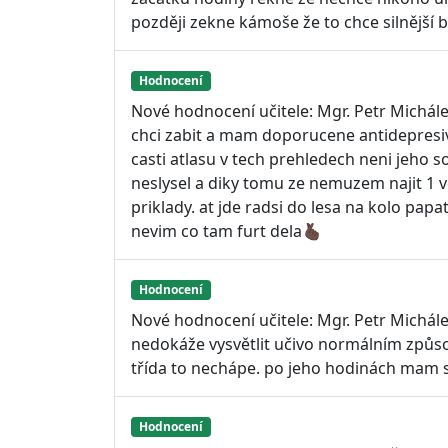
později zekne kámoše že to chce silnější 
Hodnocení
Nové hodnocení učitele: Mgr. Petr Michál
chci zabit a mam doporucene antidepresiva
casti atlasu v tech prehledech neni jeho 
neslysel a diky tomu ze nemuzem najit 1 
priklady. at jde radsi do lesa na kolo pa
nevim co tam furt dela🫰🏿
Hodnocení
Nové hodnocení učitele: Mgr. Petr Michál
nedokáže vysvětlit učivo normálním způso
třída to nechápe. po jeho hodinách mam 
Hodnocení