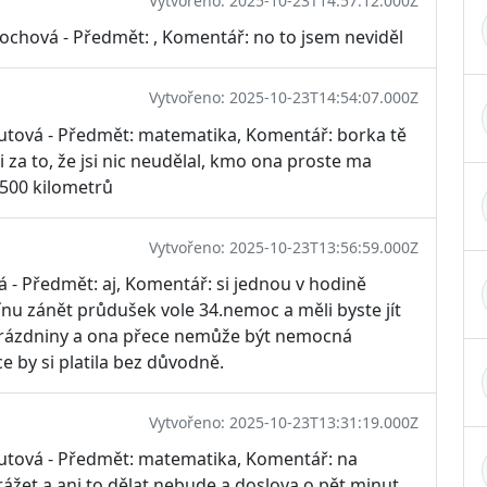
Vytvořeno: 2025-10-23T14:57:12.000Z
chová - Předmět: , Komentář: no to jsem neviděl
Vytvořeno: 2025-10-23T14:54:07.000Z
gutová - Předmět: matematika, Komentář: borka tě
 i za to, že jsi nic neudělal, kmo ona proste ma
 500 kilometrů
Vytvořeno: 2025-10-23T13:56:59.000Z
 - Předmět: aj, Komentář: si jednou v hodině
nu zánět průdušek vole 34.nemoc a měli byste jít
rázdniny a ona přece nemůže být nemocná
e by si platila bez důvodně.
Vytvořeno: 2025-10-23T13:31:19.000Z
gutová - Předmět: matematika, Komentář: na
ážet a ani to dělat nebude a doslova o pět minut