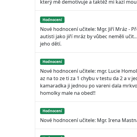
který mě demotivuje a taktéž mi kazí mou
Hodnocení
Nové hodnocení učitele: Mgr. Jiří Mráz - 
autisti jako jiří mráz by vůbec neměli učit..
jeho dětí.
Hodnocení
Nové hodnocení učitele: mgr. Lucie Homolo
az na to ze ti za 1 chybu v testu da 2 a v
kamaradka ji jednou po vareni dala mrkv
homolky male na obed!!
Hodnocení
Nové hodnocení učitele: Mgr. Irena Mastná