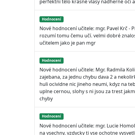
perfektní tělo krásné vlasy nádherné oči
Hodnocení
Nové hodnocení učitele: mgr. Pavel Krč - P
rozumí tomu čemu učí. velmi dobré znalost
učitelem jako je pan mgr
Hodnocení
Nové hodnocení učitele: Mgr. Radmila Kol
zajebana, za jednu chybu dava 2 a nekolir
huli ocividne nic jineho neumi, kdyz na 
uplne cernou, slohy s ni jsou za trest jak
chyby
Hodnocení
Nové hodnocení učitele: mgr. Lucie Homo
na vsechny. vzdycky ti vse ochotne vysvet