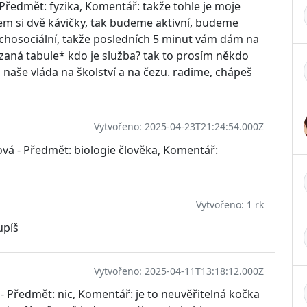
 Předmět: fyzika, Komentář: takže tohle je moje
 jsem si dvě kávičky, tak budeme aktivní, budeme
hosociální, takže posledních 5 minut vám dám na
azaná tabule* kdo je služba? tak to prosím někdo
 naše vláda na školství a na čezu. radime, chápeš
Vytvořeno: 2025-04-23T21:24:54.000Z
ová - Předmět: biologie člověka, Komentář:
Vytvořeno: 1 rk
upíš
Vytvořeno: 2025-04-11T13:18:12.000Z
- Předmět: nic, Komentář: je to neuvěřitelná kočka