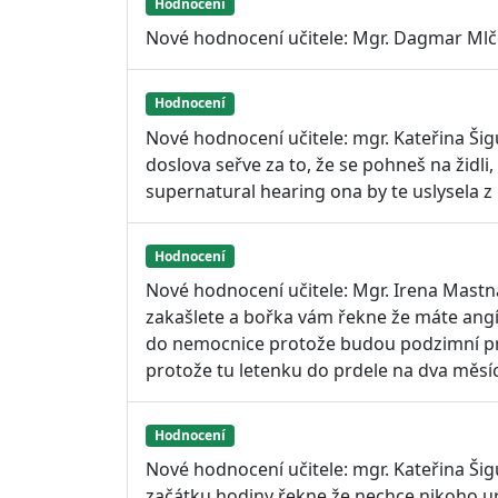
Hodnocení
Nové hodnocení učitele: Mgr. Dagmar Mlčo
Hodnocení
Nové hodnocení učitele: mgr. Kateřina Ši
doslova seřve za to, že se pohneš na židli,
supernatural hearing ona by te uslysela z
Hodnocení
Nové hodnocení učitele: Mgr. Irena Mastná
zakašlete a bořka vám řekne že máte angí
do nemocnice protože budou podzimní p
protože tu letenku do prdele na dva měsíc
Hodnocení
Nové hodnocení učitele: mgr. Kateřina Ši
začátku hodiny řekne že nechce nikoho ur