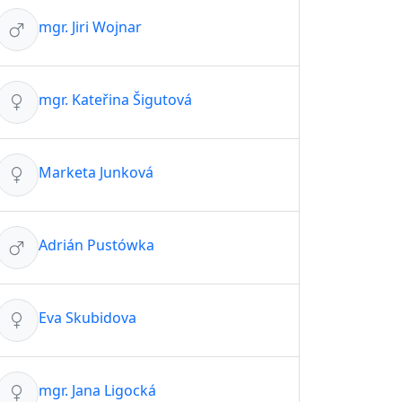
mgr. Jiri Wojnar
mgr. Kateřina Šigutová
Marketa Junková
Adrián Pustówka
Eva Skubidova
mgr. Jana Ligocká