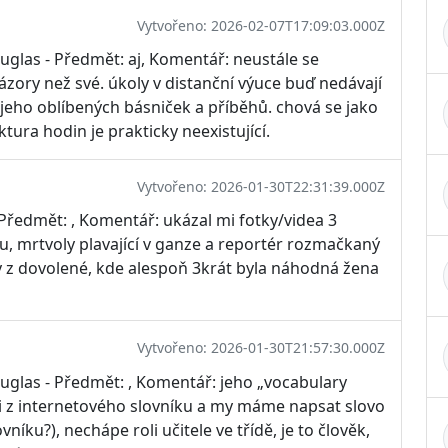
Vytvořeno: 2026-02-07T17:09:03.000Z
uglas - Předmět: aj, Komentář: neustále se
zory než své. úkoly v distanční výuce buď nedávají
eho oblíbených básniček a příběhů. chová se jako
ura hodin je prakticky neexistující.
Vytvořeno: 2026-01-30T22:31:39.000Z
 Předmět: , Komentář: ukázal mi fotky/videa 3
aku, mrtvoly plavající v ganze a reportér rozmačkaný
 z dovolené, kde alespoň 3krát byla náhodná žena
Vytvořeno: 2026-01-30T21:57:30.000Z
uglas - Předmět: , Komentář: jeho „vocabulary
ici z internetového slovníku a my máme napsat slovo
níku?), nechápe roli učitele ve třídě, je to člověk,