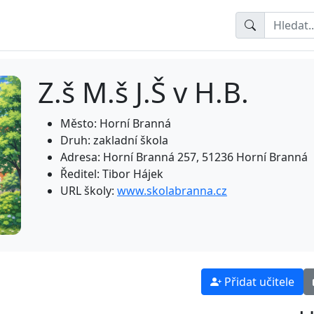
Z.š M.š J.Š v H.B.
Město: Horní Branná
Druh: zakladní škola
Adresa: Horní Branná 257, 51236 Horní Branná
Ředitel: Tibor Hájek
URL školy:
www.skolabranna.cz
Přidat učitele