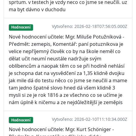
sprtum. v testech je vzdy neco co jsme se neučili. uz
ma byt dávno v duchodu
Vytvořeno: 2026-02-18T07:56:05.000Z
Hodnocení
Nové hodnocení učitele: Mgr. Miluše Potužníková -
Předmět: zemepis, Komentář: paní potuznikova je
velice nepříjemný člověk co by na škole neměl co
dělat učit neumí neustále nadržuje svým
oblíbencům a naopak těm co se při hodině nehlásí
je schopna dat na vysvědčení za 1,35 klidně dvojku
jak mile dá do testu něco co jsme se neučili a mame
tam jedno špatné slovo hned dá všem klidně 3
mysli si ze je rok 1816 a ze všechno co se učíme je
nám úplně k ničemu a ze nejdůležitější je zeměpis
Vytvořeno: 2026-02-10T11:10:34.000Z
Hodnocení
Nové hodnocení učitele: Mgr. Kurt Schöniger -