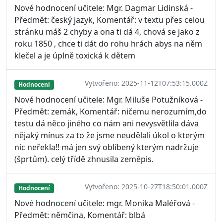
Nové hodnocení učitele: Mgr. Dagmar Lidinská -
Předmět: český jazyk, Komentář: v textu přes celou
stránku máš 2 chyby a ona ti dá 4, chová se jako z
roku 1850 , chce ti dát do rohu hrách abys na něm
klečel a je úplně toxická k dětem
Vytvořeno: 2025-11-12T07:53:15.000Z
Hodnocení
Nové hodnocení učitele: Mgr. Miluše Potužníková -
Předmět: zemák, Komentář: ničemu nerozumím,do
testu dá něco jiného co nám ani nevysvětlila dáva
nějaký mínus za to že jsme neudělali úkol o kterým
nic neřekla!! má jen svý oblíbený kterým nadržuje
(šprtům). celý třídě zhnusila zeměpis.
Vytvořeno: 2025-10-27T18:50:01.000Z
Hodnocení
Nové hodnocení učitele: mgr. Monika Maléřová -
Předmět: němčina, Komentář: blbá