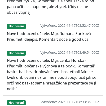
Předmět: fyzika, Komentář: já a spolužačka to od
pana učitele chápeme , ale zbytek třidy ne. he
občas vtipnej.
Vytvořeno: 2025-11-12T08:52:47.000Z
Hodnocení
Nové hodnocení učitele: Mgr. Romana Sunková -
Předmět: dějepis, Komentář: docela good úča
Vytvořeno: 2025-11-12T08:49:54.000Z
Hodnocení
Nové hodnocení učitele: Mgr. Lenka Horská -
Předmět: občanská výchova a tělocvik, Komentář:
basketball bez driblování není basketball fakt se
kvůli driblování nezraníme nepotřebuju učit jak se
drží míč basket sama hraju.žádna prezentace se jí
nelíbí.
Vytvořeno: 2025-11-12T08:33:36.000Z
Hodnocení