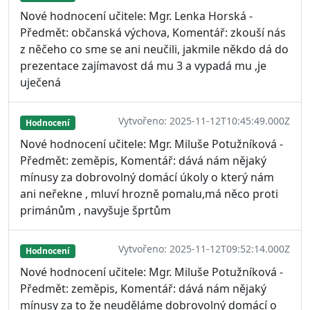
Nové hodnocení učitele: Mgr. Lenka Horská -
Předmět: občanská výchova, Komentář: zkouší nás
z něčeho co sme se ani neučili, jakmile někdo dá do
prezentace zajímavost dá mu 3 a vypadá mu ,je
uječená
Vytvořeno: 2025-11-12T10:45:49.000Z
Hodnocení
Nové hodnocení učitele: Mgr. Miluše Potužníková -
Předmět: zeměpis, Komentář: dává nám nějaký
mínusy za dobrovolný domácí úkoly o který nám
ani neřekne , mluví hrozně pomalu,má něco proti
primánům , navyšuje šprtům
Vytvořeno: 2025-11-12T09:52:14.000Z
Hodnocení
Nové hodnocení učitele: Mgr. Miluše Potužníková -
Předmět: zeměpis, Komentář: dává nám nějaký
mínusy za to že neuděláme dobrovolný domácí o