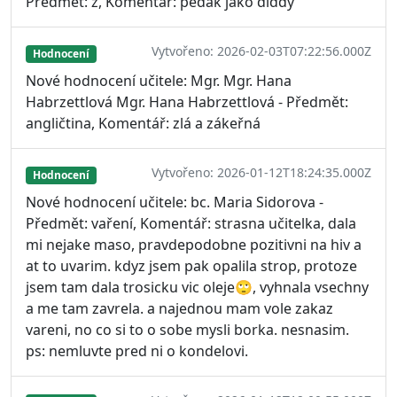
Předmět: z, Komentář: peďák jako diddy
Vytvořeno: 2026-02-03T07:22:56.000Z
Hodnocení
Nové hodnocení učitele: Mgr. Mgr. Hana
Habrzettlová Mgr. Hana Habrzettlová - Předmět:
angličtina, Komentář: zlá a zákeřná
Vytvořeno: 2026-01-12T18:24:35.000Z
Hodnocení
Nové hodnocení učitele: bc. Maria Sidorova -
Předmět: vaření, Komentář: strasna učitelka, dala
mi nejake maso, pravdepodobne pozitivni na hiv a
at to uvarim. kdyz jsem pak opalila strop, protoze
jsem tam dala trosicku vic oleje🙄, vyhnala vsechny
a me tam zavrela. a najednou mam vole zakaz
vareni, no co si to o sobe mysli borka. nesnasim.
ps: nemluvte pred ni o kondelovi.