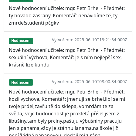
Nové hodnocení učitele: mgr. Petr Brhel - Předmět:
ty hovado zasrany, Komentář: nenávidíme tě, ty
zmrde!studenti pčgkv
Vytvořeno: 2025-06-10T13:21:34.000Z
Hodnocení
Nové hodnocení učitele: mgr. Petr Brhel - Předmět:
sexuální výchova, Komentář: je s ním nejlepší sex,
krásně lize kundu
Vytvořeno: 2025-06-10T08:00:34.000Z
Hodnocení
Nové hodnocení učitele: mgr. Petr Brhel - Předmět:
kozli vychova, Komentář: jmenuji se brhel,líbí se mi
tvoje prdel,zavřu tě do sklepa, vomrdám te za
světla,tvoje budoucnost je prokletá přišel jsem z
libušiny,tam byly prciny,pašuju výbušniny pracuju
jen s panama,vždy je stáhnu lanama,na škole již
není žádná pananovou, dodají mi z rána