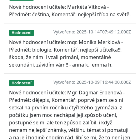
Nové hodnocení učitele: Markéta Vítková -
Předmět: čeština, Komentář: nejlepší třída na světě!
Vytvořeno: 2025-10-14T07:49:12.000Z
Hodnocení
Nové hodnocení učitele: mgr. Monika Merklová -
Předmět: biologie, Komentář: nejlepší učitelka!!!
škoda, že nám ji vzali primáni, momentálně
sekundáni, závidím vám!! - anna k., emma h.
Vytvořeno: 2025-10-09T16:44:00.000Z
Hodnocení
Nové hodnocení učitele: Mgr. Dagmar Erbenová -
Předmět: dějepis, Komentář: poprvé jsem se s ní
setkal na prvním ročníku čtyřletého gymnázia. z
počátku jsem moc nechápal její způsob učení,
postupně se mi ale ten způsob zalíbil. i když
nemam nejlepší známky, většinu témat si pomatuji
a na její hodině chodím rád. líbí se mi, že to není jen