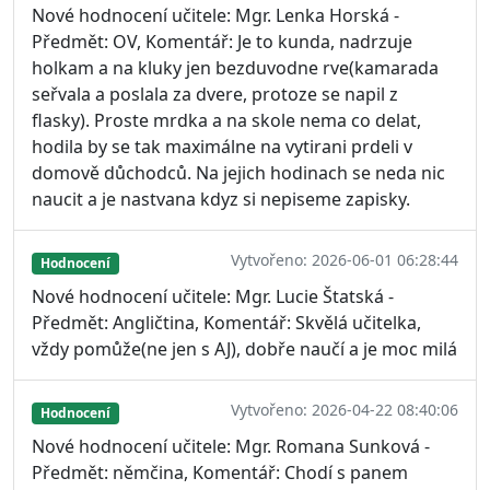
Nové hodnocení učitele: Mgr. Lenka Horská -
Předmět: OV, Komentář: Je to kunda, nadrzuje
holkam a na kluky jen bezduvodne rve(kamarada
seřvala a poslala za dvere, protoze se napil z
flasky). Proste mrdka a na skole nema co delat,
hodila by se tak maximálne na vytirani prdeli v
domově důchodců. Na jejich hodinach se neda nic
naucit a je nastvana kdyz si nepiseme zapisky.
Vytvořeno: 2026-06-01 06:28:44
Hodnocení
Nové hodnocení učitele: Mgr. Lucie Štatská -
Předmět: Angličtina, Komentář: Skvělá učitelka,
vždy pomůže(ne jen s AJ), dobře naučí a je moc milá
Vytvořeno: 2026-04-22 08:40:06
Hodnocení
Nové hodnocení učitele: Mgr. Romana Sunková -
Předmět: němčina, Komentář: Chodí s panem