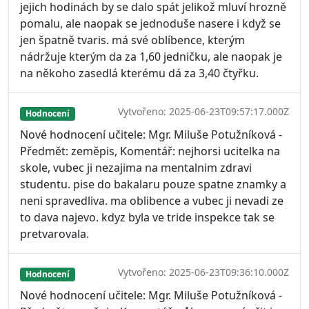
jejich hodinách by se dalo spát jelikož mluví hrozně
pomalu, ale naopak se jednoduše nasere i když se
jen špatně tvaris. má své oblíbence, kterým
nádržuje kterým da za 1,60 jedničku, ale naopak je
na někoho zasedlá kterému dá za 3,40 čtyřku.
Vytvořeno: 2025-06-23T09:57:17.000Z
Hodnocení
Nové hodnocení učitele: Mgr. Miluše Potužníková -
Předmět: zeměpis, Komentář: nejhorsi ucitelka na
skole, vubec ji nezajima na mentalnim zdravi
studentu. pise do bakalaru pouze spatne znamky a
neni spravedliva. ma oblibence a vubec ji nevadi ze
to dava najevo. kdyz byla ve tride inspekce tak se
pretvarovala.
Vytvořeno: 2025-06-23T09:36:10.000Z
Hodnocení
Nové hodnocení učitele: Mgr. Miluše Potužníková -