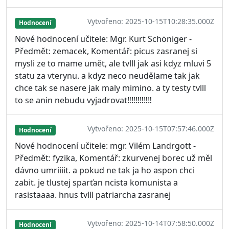
Vytvořeno: 2025-10-15T10:28:35.000Z
Hodnocení
Nové hodnocení učitele: Mgr. Kurt Schöniger -
Předmět: zemacek, Komentář: picus zasranej si
mysli ze to mame umět, ale tvlll jak asi kdyz mluvi 5
statu za vterynu. a kdyz neco neudělame tak jak
chce tak se nasere jak maly mimino. a ty testy tvlll
to se anin nebudu vyjadrovat‼️‼️‼️‼️‼️‼️
Vytvořeno: 2025-10-15T07:57:46.000Z
Hodnocení
Nové hodnocení učitele: mgr. Vilém Landrgott -
Předmět: fyzika, Komentář: zkurvenej borec už měl
dávno umriiiit. a pokud ne tak ja ho aspon chci
zabit. je tlustej sparťan ncista komunista a
rasistaaaa. hnus tvlll patriarcha zasranej
Vytvořeno: 2025-10-14T07:58:50.000Z
Hodnocení