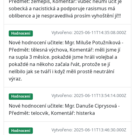
Předmět: zeměpis, Komentář: vůbec neumí učit je
sobecká a nacistická a podporuje rasismus má
oblíbence a je nespravedlivá prosím vyhoštění jí!!!
Vytvořeno: 2025-06-11T14:35:08.000Z
Hodnocení
Nové hodnocení učitele: Mgr. Miluše Potužníková -
Předmět: tělesná výchova, Komentář: měli jsme jí
na supla 3 měsíce. pokaždé jsme hráli volejbal a
pokaždé na někoho začala řvát, protože se jí
nelíbilo jak se tváří i když měli prostě neutrální
výraz.
Vytvořeno: 2025-06-11T13:54:14.000Z
Hodnocení
Nové hodnocení učitele: Mgr. Danuše Ciprysová -
Předmět: telocvik, Komentář: histerka
Vytvořeno: 2025-06-11T13:46:30.000Z
Hodnocení