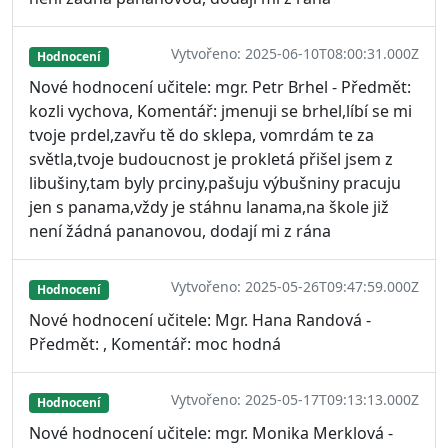
Vytvořeno: 2025-06-10T08:00:31.000Z
Hodnocení
Nové hodnocení učitele: mgr. Petr Brhel - Předmět:
kozli vychova, Komentář: jmenuji se brhel,líbí se mi
tvoje prdel,zavřu tě do sklepa, vomrdám te za
světla,tvoje budoucnost je prokletá přišel jsem z
libušiny,tam byly prciny,pašuju výbušniny pracuju
jen s panama,vždy je stáhnu lanama,na škole již
není žádná pananovou, dodají mi z rána
Vytvořeno: 2025-05-26T09:47:59.000Z
Hodnocení
Nové hodnocení učitele: Mgr. Hana Randová -
Předmět: , Komentář: moc hodná
Vytvořeno: 2025-05-17T09:13:13.000Z
Hodnocení
Nové hodnocení učitele: mgr. Monika Merklová -