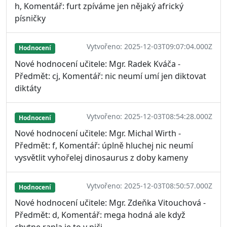
h, Komentář: furt zpíváme jen nějaký africký
písničky
Vytvořeno: 2025-12-03T09:07:04.000Z
Hodnocení
Nové hodnocení učitele: Mgr. Radek Kváča -
Předmět: cj, Komentář: nic neumí umí jen diktovat
diktáty
Vytvořeno: 2025-12-03T08:54:28.000Z
Hodnocení
Nové hodnocení učitele: Mgr. Michal Wirth -
Předmět: f, Komentář: úplně hluchej nic neumí
vysvětlit vyhořelej dinosaurus z doby kameny
Vytvořeno: 2025-12-03T08:50:57.000Z
Hodnocení
Nové hodnocení učitele: Mgr. Zdeňka Vitouchová -
Předmět: d, Komentář: mega hodná ale když
chytne rapla je to v piči