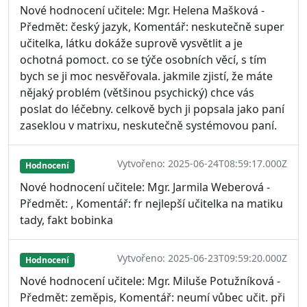
Nové hodnocení učitele: Mgr. Helena Mašková -
Předmět: český jazyk, Komentář: neskutečně super
učitelka, látku dokáže suprově vysvětlit a je
ochotná pomoct. co se týče osobních věcí, s tím
bych se ji moc nesvěřovala. jakmile zjistí, že máte
nějaký problém (většinou psychický) chce vás
poslat do léčebny. celkově bych ji popsala jako paní
zaseklou v matrixu, neskutečně systémovou paní.
Vytvořeno: 2025-06-24T08:59:17.000Z
Hodnocení
Nové hodnocení učitele: Mgr. Jarmila Weberová -
Předmět: , Komentář: fr nejlepší učitelka na matiku
tady, fakt bobinka
Vytvořeno: 2025-06-23T09:59:20.000Z
Hodnocení
Nové hodnocení učitele: Mgr. Miluše Potužníková -
Předmět: zeměpis, Komentář: neumí vůbec učit. při