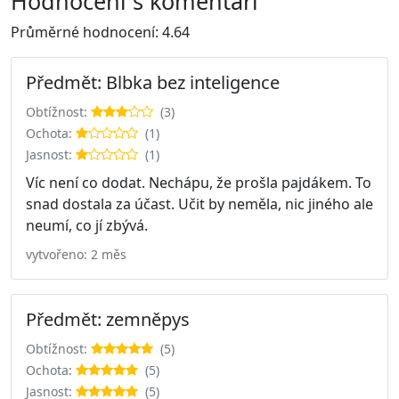
Hodnocení s komentáři
Průměrné hodnocení: 4.64
Předmět: Blbka bez inteligence
Obtížnost:
(3)
Ochota:
(1)
Jasnost:
(1)
Víc není co dodat. Nechápu, že prošla pajdákem. To
snad dostala za účast. Učit by neměla, nic jiného ale
neumí, co jí zbývá.
vytvořeno: 2 měs
Předmět: zemněpys
Obtížnost:
(5)
Ochota:
(5)
Jasnost:
(5)