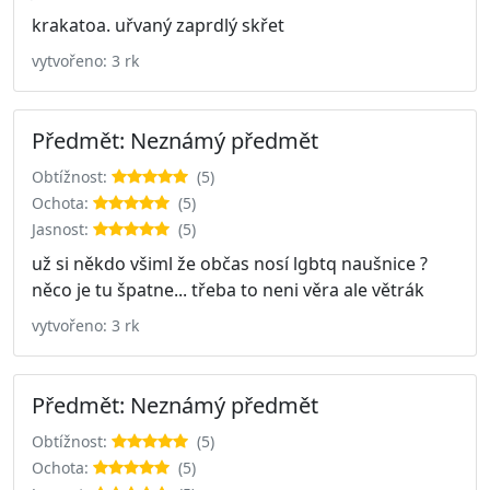
krakatoa. uřvaný zaprdlý skřet
vytvořeno: 3 rk
Předmět: Neznámý předmět
Obtížnost:
(5)
Ochota:
(5)
Jasnost:
(5)
už si někdo všiml že občas nosí lgbtq naušnice ?
něco je tu špatne... třeba to neni věra ale větrák
vytvořeno: 3 rk
Předmět: Neznámý předmět
Obtížnost:
(5)
Ochota:
(5)