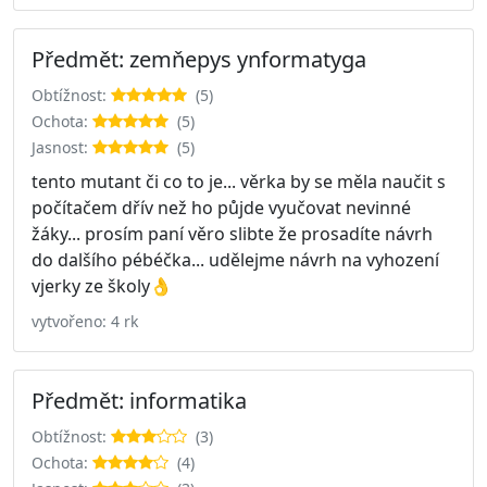
Předmět: zemňepys ynformatyga
Obtížnost:
(5)
Ochota:
(5)
Jasnost:
(5)
tento mutant či co to je... věrka by se měla naučit s
počítačem dřív než ho půjde vyučovat nevinné
žáky... prosím paní věro slibte že prosadíte návrh
do dalšího pébéčka... udělejme návrh na vyhození
vjerky ze školy👌
vytvořeno: 4 rk
Předmět: informatika
Obtížnost:
(3)
Ochota:
(4)