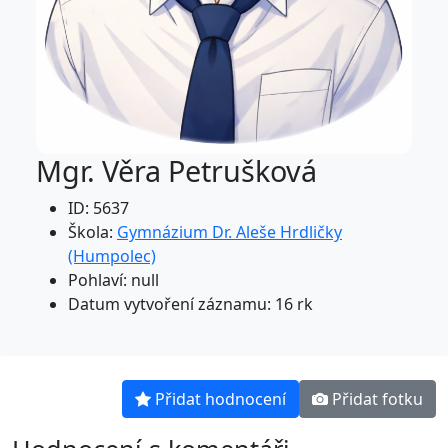
Mgr. Věra Petrušková
ID: 5637
Škola:
Gymnázium Dr. Aleše Hrdličky
(Humpolec)
Pohlaví: null
Datum vytvoření záznamu: 16 rk
Přidat hodnocení
Přidat fotku