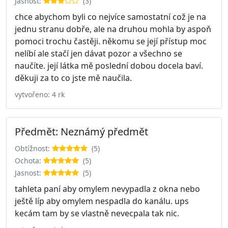
Jasnost:
(3)
chce abychom byli co nejvíce samostatní což je na
jednu stranu dobře, ale na druhou mohla by aspoň
pomoci trochu častěji. někomu se její přístup moc
nelíbí ale stačí jen dávat pozor a všechno se
naučíte. její látka mě poslední dobou docela baví.
děkuji za to co jste mě naučila.
vytvořeno: 4 rk
Předmět: Neznámý předmět
Obtížnost:
(5)
Ochota:
(5)
Jasnost:
(5)
tahleta paní aby omylem nevypadla z okna nebo
ještě líp aby omylem nespadla do kanálu. ups
kecám tam by se vlastně nevecpala tak nic.