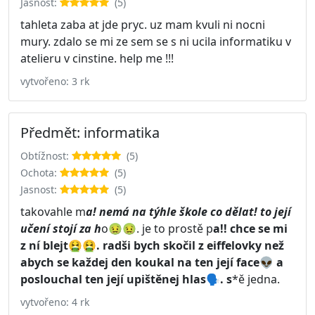
Jasnost:
(5)
tahleta zaba at jde pryc. uz mam kvuli ni nocni
mury. zdalo se mi ze sem se s ni ucila informatiku v
atelieru v cinstine. help me !!!
vytvořeno: 3 rk
Předmět: informatika
Obtížnost:
(5)
Ochota:
(5)
Jasnost:
(5)
takovahle m
a! nemá na týhle škole co dělat! to její
učení stojí za h
o🤢🤢. je to prostě p
a!! chce se mi
z ní blejt🤮🤮. radši bych skočil z eiffelovky než
abych se každej den koukal na ten její face👽 a
poslouchal ten její upištěnej hlas🗣. s
*ě jedna.
vytvořeno: 4 rk