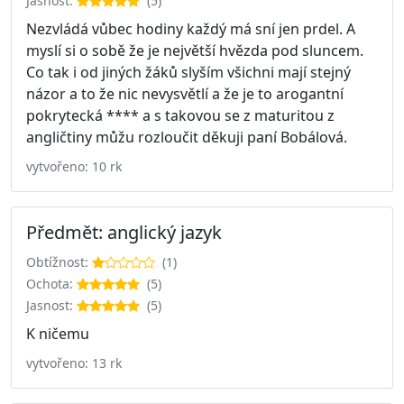
Jasnost:
(5)
Nezvládá vůbec hodiny každý má sní jen prdel. A
myslí si o sobě že je největší hvězda pod sluncem.
Co tak i od jiných žáků slyším všichni mají stejný
názor a to že nic nevysvětlí a že je to arogantní
pokrytecká **** a s takovou se z maturitou z
angličtiny můžu rozloučit děkuji paní Bobálová.
vytvořeno: 10 rk
Předmět: anglický jazyk
Obtížnost:
(1)
Ochota:
(5)
Jasnost:
(5)
K ničemu
vytvořeno: 13 rk