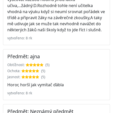
učiva,...žádný:D.Rozhodně tohle není učitelka
vhodná na výuku když si neumí srovnat pořádek ve
třídě a připravit žáky na závěrečné zkoušky,A taky
mě udivuje jak se muže tak nevhodně navážet do
některých žáků naši školy když to jde říct i slušně.
vytvořeno: 8 rk
Předmět: ajna
Obtížnost:
(5)
Ochota:
(5)
Jasnost:
(5)
Horor, horší jak vymítač ďábla
vytvořeno: 8 rk
Předmět: Neznámý předmět