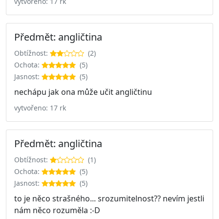
vytvořeno: 17 rk
Předmět: angličtina
Obtížnost:
(2)
Ochota:
(5)
Jasnost:
(5)
nechápu jak ona může učit angličtinu
vytvořeno: 17 rk
Předmět: angličtina
Obtížnost:
(1)
Ochota:
(5)
Jasnost:
(5)
to je něco strašného... srozumitelnost?? nevím jestli
nám něco rozuměla :-D