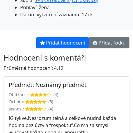
Škola:
SPŠ Otrokovice (Otrokovice)
Pohlaví: žena
Datum vytvoření záznamu: 17 rk
Přidat hodnocení
Přidat fotku
Hodnocení s komentáři
Průměrné hodnocení: 4.19
Předmět: Neznámý předmět
Obtížnost:
(4)
Ochota:
(5)
Jasnost:
(4)
IG tykve.Nesrozumitelná a celkově nudná každá
hodina bez úcty a “respektu”.Co ma za smysl
vyučovat každou hodinu jinou látku