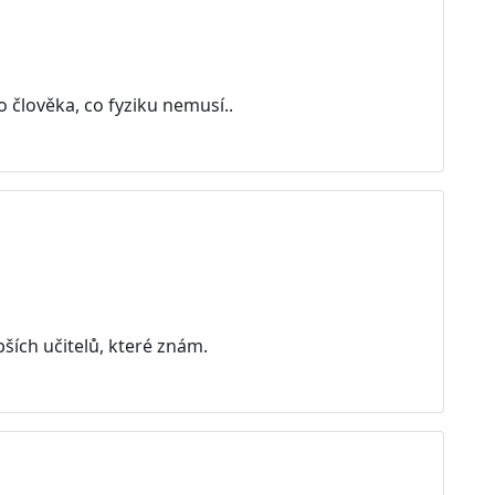
o člověka, co fyziku nemusí..
pších učitelů, které znám.