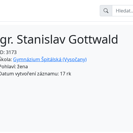
gr. Stanislav Gottwald
ID: 3173
Škola:
Gymnázium Špitálská (Vysočany)
Pohlaví: žena
Datum vytvoření záznamu: 17 rk