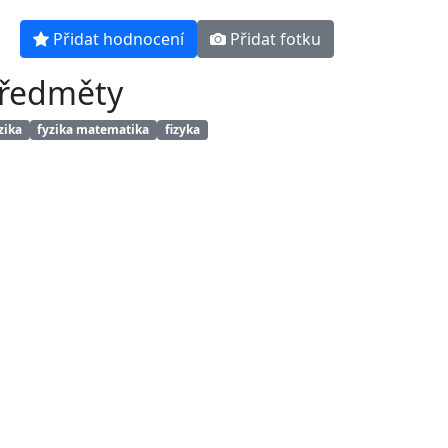
Přidat hodnocení
Přidat fotku
ředměty
zika
fyzika matematika
fizyka