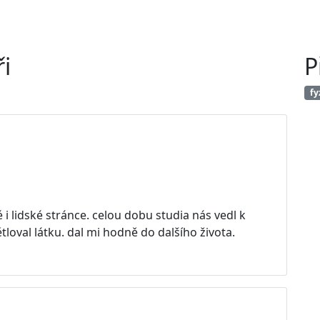
i
P
fy
i lidské stránce. celou dobu studia nás vedl k
loval látku. dal mi hodně do dalšího života.