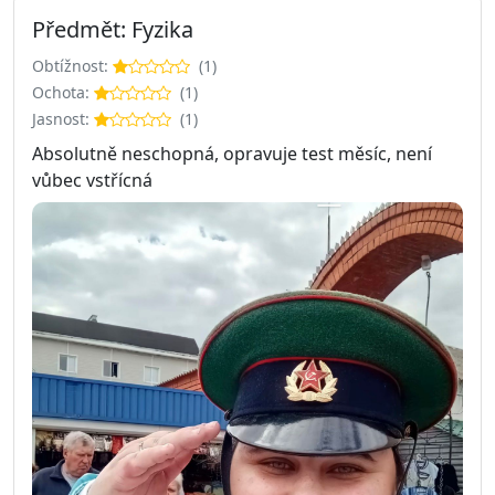
Předmět: Fyzika
Obtížnost:
(1)
Ochota:
(1)
Jasnost:
(1)
Absolutně neschopná, opravuje test měsíc, není
vůbec vstřícná