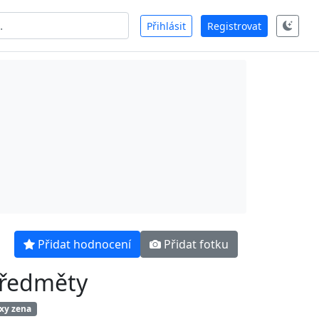
Přihlásit
Registrovat
Přidat hodnocení
Přidat fotku
ředměty
xy zena