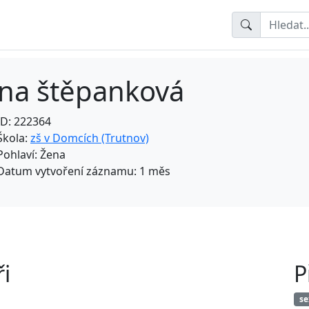
ana štěpanková
ID: 222364
Škola:
zš v Domcích (Trutnov)
Pohlaví: Žena
Datum vytvoření záznamu: 1 měs
i
P
se