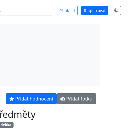
Přihlásit
Registrovat
Přidat hodnocení
Přidat fotku
ředměty
udebka