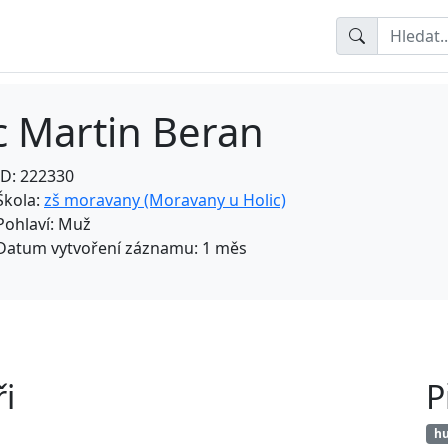
c Martin Beran
ID: 222330
Škola:
zš moravany (Moravany u Holic)
Pohlaví: Muž
Datum vytvoření záznamu: 1 měs
i
P
h