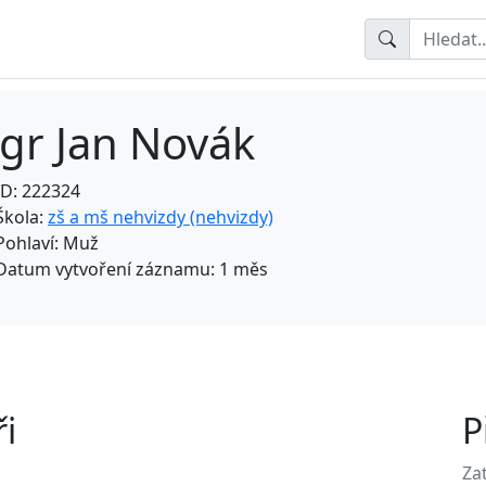
gr Jan Novák
ID: 222324
Škola:
zš a mš nehvizdy (nehvizdy)
Pohlaví: Muž
Datum vytvoření záznamu: 1 měs
i
P
Za