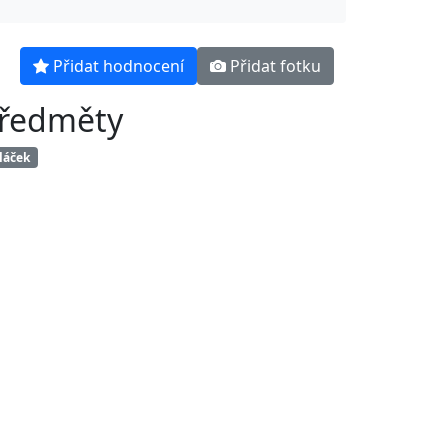
Přidat hodnocení
Přidat fotku
ředměty
láček