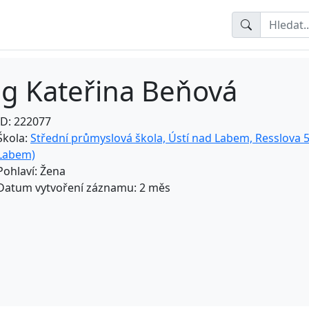
ng Kateřina Beňová
ID: 222077
Škola:
Střední průmyslová škola, Ústí nad Labem, Resslova 5
Labem)
Pohlaví: Žena
Datum vytvoření záznamu: 2 měs