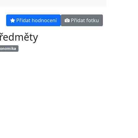
Přidat hodnocení
Přidat fotku
ředměty
konomika