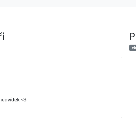
i
P
e
š medvídek <3