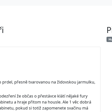
i
P
Hu
eho prdel, přesně tvarovanou na židovskou jarmulku,
odezření že občas o přestávce klátí nějaké fury
abinetu a hraje přitom na housle. Ale 1 věc dobrá
kabinetu, pokud si totiž zapomenete svačinu má