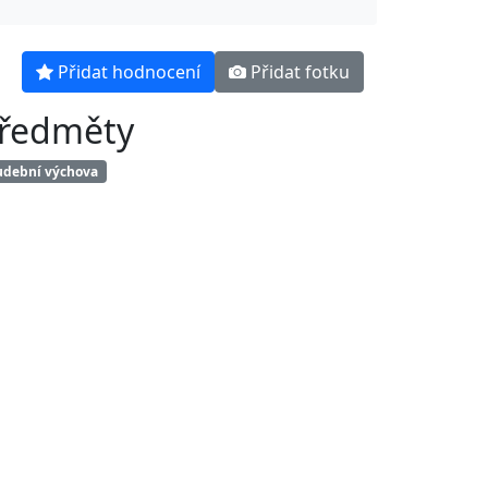
Přidat hodnocení
Přidat fotku
ředměty
dební výchova