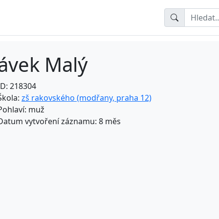
lávek Malý
ID: 218304
Škola:
zš rakovského (modřany, praha 12)
Pohlaví: muž
Datum vytvoření záznamu: 8 měs