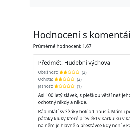
Hodnocení s komentář
Průměrné hodnocení: 1.67
Předmět: Hudební výchova
Obtížnost:
(2)
Ochota:
(2)
Jasnost:
(1)
Asi 100 letý slávek, s pleškou větší než j
ochotný nikdy a nikde.
Rád mlátí své žáky holí od houslí. Mám i p
páťáky kluky které převlékl v karkulku v k
na něm je hlavně o přestávce kdy není v 