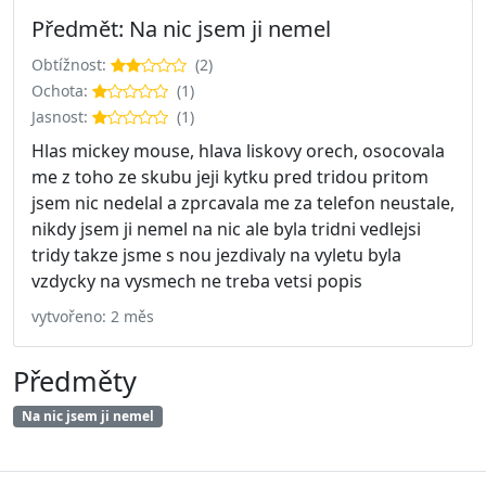
Předmět: Na nic jsem ji nemel
Obtížnost:
(2)
Ochota:
(1)
Jasnost:
(1)
Hlas mickey mouse, hlava liskovy orech, osocovala
me z toho ze skubu jeji kytku pred tridou pritom
jsem nic nedelal a zprcavala me za telefon neustale,
nikdy jsem ji nemel na nic ale byla tridni vedlejsi
tridy takze jsme s nou jezdivaly na vyletu byla
vzdycky na vysmech ne treba vetsi popis
vytvořeno: 2 měs
Předměty
Na nic jsem ji nemel