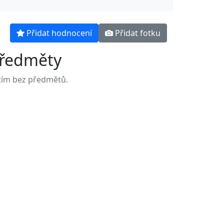
Přidat hodnocení
Přidat fotku
ředměty
tím bez předmětů.