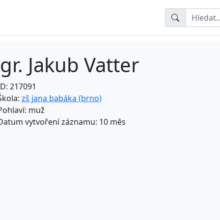
gr. Jakub Vatter
ID: 217091
Škola:
zš jana babáka (brno)
Pohlaví: muž
Datum vytvoření záznamu: 10 měs