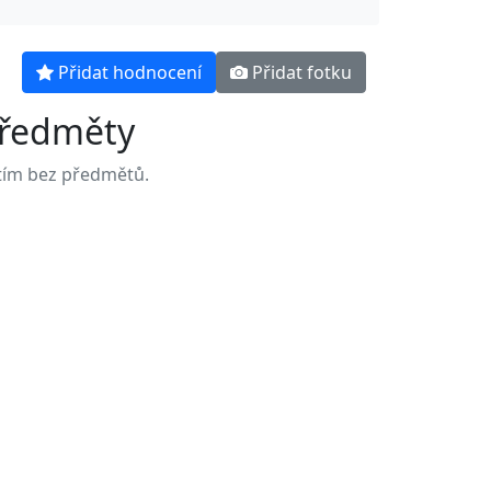
Přidat hodnocení
Přidat fotku
ředměty
tím bez předmětů.