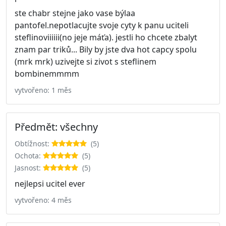
ste chabr stejne jako vase býlaa
pantofel.nepotlacujte svoje cyty k panu uciteli
steflinoviiiiii(no jeje máťa). jestli ho chcete zbalyt
znam par triků... Bily by jste dva hot capcy spolu
(mrk mrk) uzivejte si zivot s steflinem
bombinemmmm
vytvořeno: 1 měs
Předmět: všechny
Obtížnost:
(5)
Ochota:
(5)
Jasnost:
(5)
nejlepsi ucitel ever
vytvořeno: 4 měs