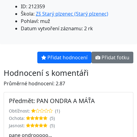
ID: 212359
Škola:
Zš Starý plzenec (Starý plzenec)
Pohlaví: muž
Datum vytvoření záznamu: 2 rk
Přidat hodnocení
Přidat fotku
Hodnocení s komentáři
Průměrné hodnocení: 2.87
Předmět: PAN ONDRA A MÁŤA
Obtížnost:
(1)
Ochota:
(5)
Jasnost:
(5)
pane ondrooooo...