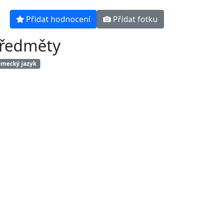
Přidat hodnocení
Přidat fotku
ředměty
mecký jazyk