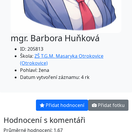
mgr. Barbora Huňková
ID: 205813
Škola:
ZŠ T.G.M. Masaryka Otrokovice
(Otrokovice)
Pohlaví: žena
Datum vytvoření záznamu: 4 rk
Přidat hodnocení
Přidat fotku
Hodnocení s komentáři
Průměrné hodnocení: 1.67