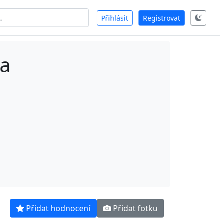
Přihlásit
Registrovat
ka
Přidat hodnocení
Přidat fotku