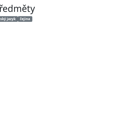
ředměty
ský jazyk
čejina