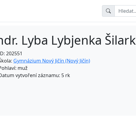
hdr. Lyba Lybjenka Šilar
ID: 202551
Škola:
Gymnázium Nový Jičín (Nový Jičín)
Pohlaví: muž
Datum vytvoření záznamu: 5 rk