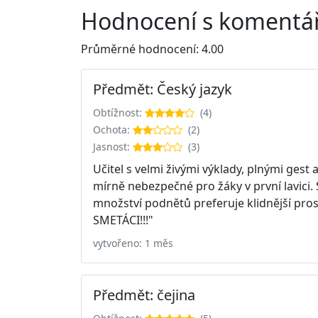
Hodnocení s komentář
Průměrné hodnocení: 4.00
Předmět: Český jazyk
Obtížnost:
(4)
Ochota:
(2)
Jasnost:
(3)
Učitel s velmi živými výklady, plnými ge
mírně nebezpečné pro žáky v první lavici.
množství podnětů preferuje klidnější prost
SMETÁCI!!!"
vytvořeno: 1 měs
Předmět: čejina