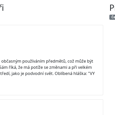
i
P
Če
st a občasným používáním předmětů, což může být
 Sám říká, že má potíže se změnami a při velkém
ředí, jako je podvodní svět. Oblíbená hláška: "VY