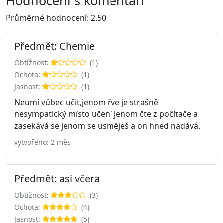
Hodnocení s komentáři
Průměrné hodnocení: 2.50
Předmět: Chemie
Obtížnost:
(1)
Ochota:
(1)
Jasnost:
(1)
Neumí vůbec učit,jenom řve je strašně
nesympatický místo učení jenom čte z počítače a
zasekává se jenom se usměješ a on hned nadává.
vytvořeno: 2 měs
Předmět: asi včera
Obtížnost:
(3)
Ochota:
(4)
Jasnost:
(5)