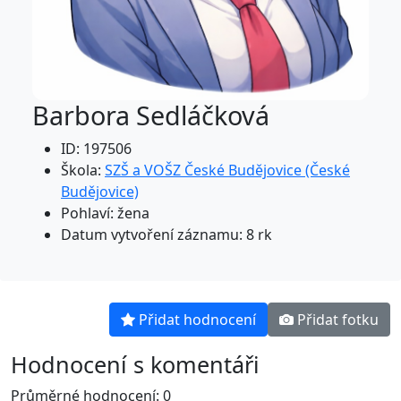
Barbora Sedláčková
ID: 197506
Škola:
SZŠ a VOŠZ České Budějovice (České
Budějovice)
Pohlaví: žena
Datum vytvoření záznamu: 8 rk
Přidat hodnocení
Přidat fotku
Hodnocení s komentáři
Průměrné hodnocení: 0