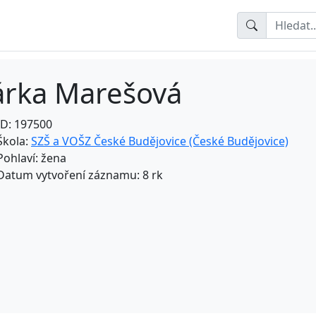
árka Marešová
ID: 197500
Škola:
SZŠ a VOŠZ České Budějovice (České Budějovice)
Pohlaví: žena
Datum vytvoření záznamu: 8 rk