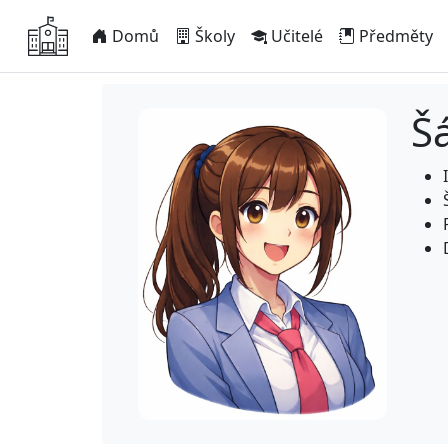
Domů
Školy
Učitelé
Předměty
Š