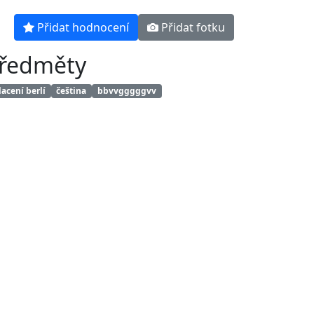
Přidat hodnocení
Přidat fotku
ředměty
acení berlí
čeština
bbvvgggggvv