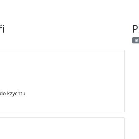
i
P
ml
 do kzychtu