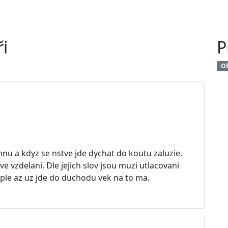
i
P
Ob
u a kdyz se nstve jde dychat do koutu zaluzie.
 vzdelani. Dle jejich slov jsou muzi utlacovani
sple az uz jde do duchodu vek na to ma.