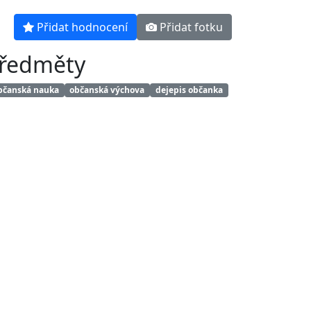
Přidat hodnocení
Přidat fotku
ředměty
čanská nauka
občanská výchova
dejepis občanka