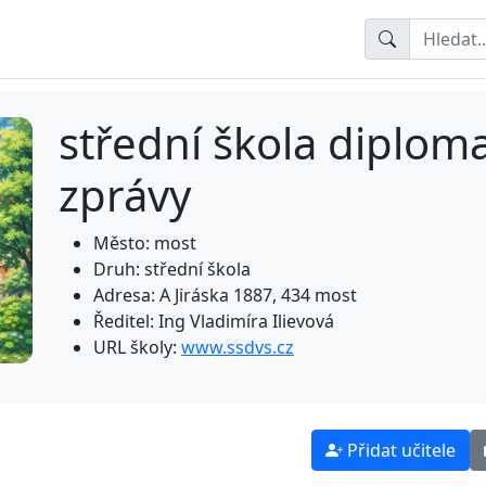
střední škola diploma
zprávy
Město: most
Druh: střední škola
Adresa: A Jiráska 1887, 434 most
Ředitel: Ing Vladimíra Ilievová
URL školy:
www.ssdvs.cz
Přidat učitele