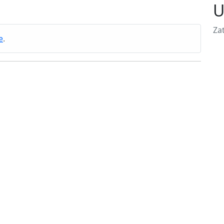
U
Zat
e
.