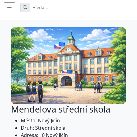
Mendelova střední skola
Město: Nový Jičín
Druh: Střední skola
Adresa: , 0 Nový Jičín