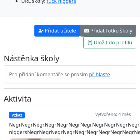
URL školy:
fuck niggers
Přidat učitele
Přidat fotku školy
Uložit do profilu
Nástěnka školy
Pro přidání komentáře se prosím
přihlaste
.
Aktivita
Vytvořeno: 4 měs
Vzkaz
NegrNegrNegrNegrNegrNegrNegrNegrNegrNegrNegr
niggersNegrNegrNegrNegrNegrNegrNegrNegrNegrN