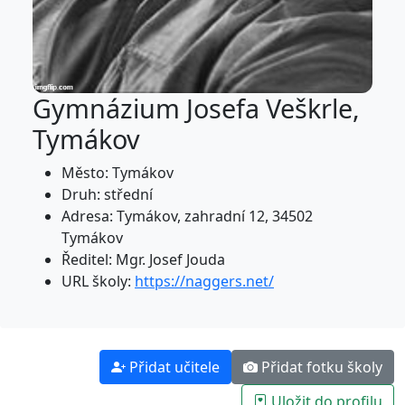
Gymnázium Josefa Veškrle,
Tymákov
Město: Tymákov
Druh: střední
Adresa: Tymákov, zahradní 12, 34502
Tymákov
Ředitel: Mgr. Josef Jouda
URL školy:
https://naggers.net/
Přidat učitele
Přidat fotku školy
Uložit do profilu