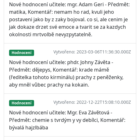
Nové hodnocení učitele: mgr. Adam Geri - Předmět:
matika, Komentář: nemam ho rad, kvuli jeho
postaveni jako by z zaky bojoval. co si, ale cenim je
jak dokaze drzet své emoce a tvarit se za kazdych
okolnosti mrtvolbě nevyzpytatelně.
Vytvořeno: 2023-03-06T11:36:30.000Z
Hodnocení
Nové hodnocení učitele: phdr. Johny Závěta -
Předmět: dějepys, Komentář: krade mámě
(ředitelka tohoto kirminálu) prachy z peněženky,
aby mněl vůbec prachy na kokain.
Vytvořeno: 2022-12-22T15:08:10.000Z
Hodnocení
Nové hodnocení učitele: Mgr. Eva Závětová -
Předmět: chemie s tvrdým y vy debílci, Komentář:
bývalá hajzlbába