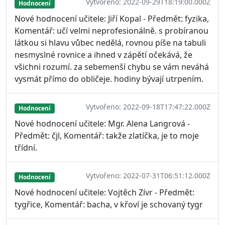
Vytvořeno: 2022-09-29T18:19:00.000Z
Hodnocení
Nové hodnocení učitele: Jiří Kopal - Předmět: fyzika,
Komentář: učí velmi neprofesionálně. s probíranou
látkou si hlavu vůbec nedělá, rovnou píše na tabuli
nesmyslné rovnice a ihned v zápětí očekává, že
všichni rozumí. za sebemenší chybu se vám neváhá
vysmát přímo do obličeje. hodiny bývají utrpením.
Vytvořeno: 2022-09-18T17:47:22.000Z
Hodnocení
Nové hodnocení učitele: Mgr. Alena Langrová -
Předmět: čjl, Komentář: takže zlatíčka, je to moje
třídní.
Vytvořeno: 2022-07-31T06:51:12.000Z
Hodnocení
Nové hodnocení učitele: Vojtěch Zívr - Předmět:
tygřice, Komentář: bacha, v křoví je schovaný tygr