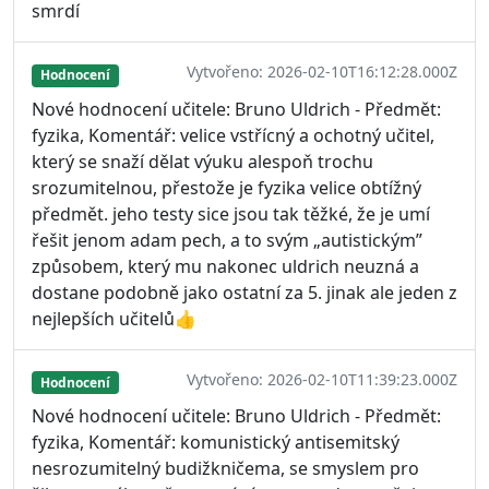
smrdí
Vytvořeno: 2026-02-10T16:12:28.000Z
Hodnocení
Nové hodnocení učitele: Bruno Uldrich - Předmět:
fyzika, Komentář: velice vstřícný a ochotný učitel,
který se snaží dělat výuku alespoň trochu
srozumitelnou, přestože je fyzika velice obtížný
předmět. jeho testy sice jsou tak těžké, že je umí
řešit jenom adam pech, a to svým „autistickým”
způsobem, který mu nakonec uldrich neuzná a
dostane podobně jako ostatní za 5. jinak ale jeden z
nejlepších učitelů👍
Vytvořeno: 2026-02-10T11:39:23.000Z
Hodnocení
Nové hodnocení učitele: Bruno Uldrich - Předmět:
fyzika, Komentář: komunistický antisemitský
nesrozumitelný budižkničema, se smyslem pro