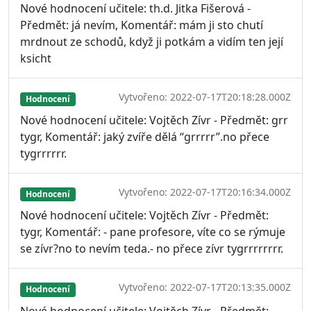
Nové hodnocení učitele: th.d. Jitka Fišerová -
Předmět: já nevím, Komentář: mám ji sto chutí
mrdnout ze schodů, když ji potkám a vidím ten její
ksicht
Vytvořeno: 2022-07-17T20:18:28.000Z
Hodnocení
Nové hodnocení učitele: Vojtěch Zívr - Předmět: grr
tygr, Komentář: jaký zvíře dělá “grrrrr”.no přece
tygrrrrrr.
Vytvořeno: 2022-07-17T20:16:34.000Z
Hodnocení
Nové hodnocení učitele: Vojtěch Zívr - Předmět:
tygr, Komentář: - pane profesore, víte co se rýmuje
se zívr?no to nevím teda.- no přece zívr tygrrrrrrrr.
Vytvořeno: 2022-07-17T20:13:35.000Z
Hodnocení
Nové hodnocení učitele: Vojtěch Zívr - Předmět: