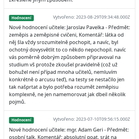
Vytvořeno: 2023-08-29T09:34:48.000Z
Hodnocení
Nové hodnocení učitele: Jaroslav Pavelka - Předmět:
zeměpis a zeměpisné cvičeni, Komentář: látka od
něj šla vždy srozumitelně pochopit, a navíc, byl
ochotný dovysvětlit to co někdo nepochopil. navíc
vás poměrně dobrým způsobem připravoval na
studium vš protože zkoušel pravidelně (což už
bohužel není případ mnoha učitelů, nemluvím
konkrétně o arcusu teď), na testy se nestačilo jen
tak našprtat a bylo potřeba rozumět zeměpisu
komplexně, ne jen namemorovat jak dbeil několik
pojmů.
Vytvořeno: 2023-07-10T09:56:15.000Z
Hodnocení
Nové hodnocení učitele: mgr. Adam Geri - Předmět:
osobní talk, Komentář: absolutní goat, srát na