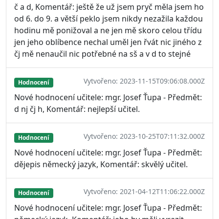
č a d, Komentář: ještě že už jsem pryč měla jsem ho
od 6. do 9. a větší peklo jsem nikdy nezažila každou
hodinu mě ponižoval a ne jen mě skoro celou třídu
jen jeho oblíbence nechal uměl jen řvát nic jiného z
čj mě nenaučil nic potřebné na sš a v d to stejné
Vytvořeno: 2023-11-15T09:06:08.000Z
Hodnocení
Nové hodnocení učitele: mgr. Josef Ťupa - Předmět:
d nj čj h, Komentář: nejlepší učitel.
Vytvořeno: 2023-10-25T07:11:32.000Z
Hodnocení
Nové hodnocení učitele: mgr. Josef Ťupa - Předmět:
dějepis německý jazyk, Komentář: skvělý učitel.
Vytvořeno: 2021-04-12T11:06:22.000Z
Hodnocení
Nové hodnocení učitele: mgr. Josef Ťupa - Předmět: