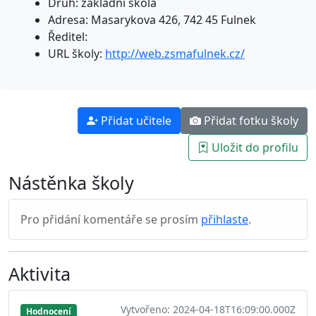
Druh: základní škola
Adresa: Masarykova 426, 742 45 Fulnek
Ředitel:
URL školy:
http://web.zsmafulnek.cz/
Přidat učitele
Přidat fotku školy
Uložit do profilu
Nástěnka školy
Pro přidání komentáře se prosím
přihlaste
.
Aktivita
Vytvořeno: 2024-04-18T16:09:00.000Z
Hodnocení