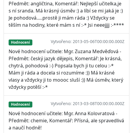
Předmět: angličtina, Komentář: Nejlepší učitelka,je
s ní sranda. Má krásný úsměv :) a líbí se mi jaká je :)
Je pohodová.....prostě ji mám ráda :) Vždycky se
těším na hodiny, které mám s ní :-* Jsi neeejjjj :-****
Vytvořeno: 2013-05-06T00:00:00.000Z
Hodnocení
Nové hodnocení učitele: Mgr. Zuzana Medvěďová -
Předmět: český jazyk dějepis, Komentář: Je krásná,
chytrá, pohodová :-) Popsala bych ji tu celou :-*
Mám ji ráda a docela si rozumíme :)) Má krásné
vlasy a vždycky ji to moooc sluší :)) Má úsměv, který
vždycky potěší :-*
Vytvořeno: 2013-03-08T00:00:00.000Z
Hodnocení
Nové hodnocení učitele: Mgr. Anna Kolovratová -
Předmět: chemie, Komentář: Přísná, ale spravedlivá
a naučí hodně!