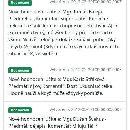
Vytvořeno: 2012-05-20T00:00:00.000Z
Hodnocení
Nové hodnocení učitele: Mgr. Tomáš Baleja -
Předmět: aj, Komentář: Super učitel. Konečně
někdo na škole kdo je schopný učit efektivně AJ. Je
extrémně chytrý, má všeobecný přehled snad o
všem. Neuvěřitelné jak dokáže zabavit puberťáky
celých 45 minut (Když mluví o svých zkušenostech,
situaci v ČR, ve světě..)
Vytvořeno: 2012-05-20T00:00:00.000Z
Hodnocení
Nové hodnocení učitele: Mgr. Karla Střílková -
Předmět: nj ov, Komentář: Dost luxusní učitelka.
Hodně naučí a když může vždycky pomůže.
Vytvořeno: 2012-05-18T00:00:00.000Z
Hodnocení
Nové hodnocení učitele: Mgr. Dušan Švekus -
Předmět: dějepis, Komentář: Miluju Tě! :*