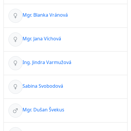
Mgr. Blanka Vránová
Mgr. Jana Víchová
Ing. Jindra Varmužová
Sabina Svobodová
Mgr. Dušan Švekus