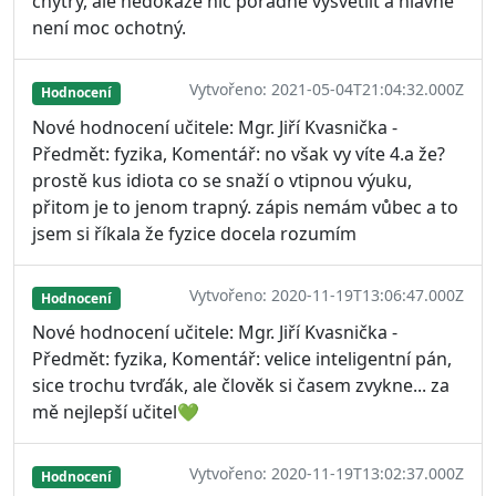
chytrý, ale nedokáže nic pořádně vysvětlit a hlavně
není moc ochotný.
Vytvořeno: 2021-05-04T21:04:32.000Z
Hodnocení
Nové hodnocení učitele: Mgr. Jiří Kvasnička -
Předmět: fyzika, Komentář: no však vy víte 4.a že?
prostě kus idiota co se snaží o vtipnou výuku,
přitom je to jenom trapný. zápis nemám vůbec a to
jsem si říkala že fyzice docela rozumím
Vytvořeno: 2020-11-19T13:06:47.000Z
Hodnocení
Nové hodnocení učitele: Mgr. Jiří Kvasnička -
Předmět: fyzika, Komentář: velice inteligentní pán,
sice trochu tvrďák, ale člověk si časem zvykne... za
mě nejlepší učitel💚
Vytvořeno: 2020-11-19T13:02:37.000Z
Hodnocení