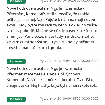
Vytvořeno: 2015-10-20T00:00:00.000Z
Hodnocení
Nové hodnocení učitele: Mgr. Jiří Kvasnička -
Předmět: , Komentář: Jestli si myslíte, že tenhle
učitel je hroznej, fajn. Pojďte k nám na moji novou
školu. Tady byste byli rádi za něho. Pokud ho znáte,
tak je v pohodě. Možné se někdy nasere, ale furt to
s ním jde. Pane bože, máte tady mindráky z toho,
že vám čumí do výstřihu. Ty vole, kdo by nečuměl,
když ho máte až skoro k pupku.
Vytvořeno: 2014-04-18T00:00:00.000Z
Hodnocení
Nové hodnocení učitele: Mgr. Jiří Kvasnička -
Předmět: matematika s sexuální výchovou,
Komentář: Davide, klekněte si do rohu. Františku,
chcípněte už. Nej hlášky, když byl na naší škole rok.
Vytvořeno: 2013-06-18T00:00:00.000Z
Hodnocení