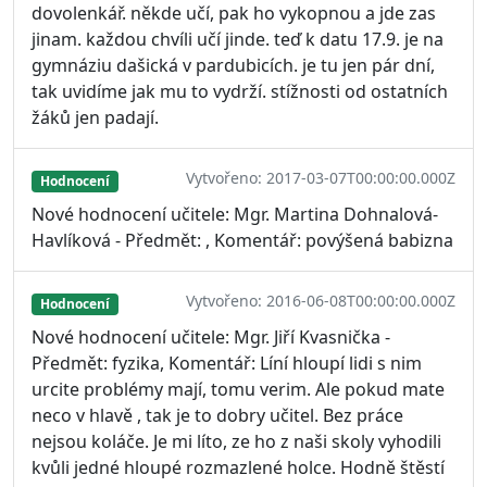
dovolenkář. někde učí, pak ho vykopnou a jde zas
jinam. každou chvíli učí jinde. teď k datu 17.9. je na
gymnáziu dašická v pardubicích. je tu jen pár dní,
tak uvidíme jak mu to vydrží. stížnosti od ostatních
žáků jen padají.
Vytvořeno: 2017-03-07T00:00:00.000Z
Hodnocení
Nové hodnocení učitele: Mgr. Martina Dohnalová-
Havlíková - Předmět: , Komentář: povýšená babizna
Vytvořeno: 2016-06-08T00:00:00.000Z
Hodnocení
Nové hodnocení učitele: Mgr. Jiří Kvasnička -
Předmět: fyzika, Komentář: Líní hloupí lidi s nim
urcite problémy mají, tomu verim. Ale pokud mate
neco v hlavě , tak je to dobry učitel. Bez práce
nejsou koláče. Je mi líto, ze ho z naši skoly vyhodili
kvůli jedné hloupé rozmazlené holce. Hodně štěstí