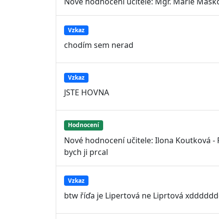
Nové hodnocení učitele: Mgr. Marie Maško
Vzkaz
chodím sem nerad
Vzkaz
JSTE HOVNA
Hodnocení
Nové hodnocení učitele: Ilona Koutková -
bych ji prcal
Vzkaz
btw říďa je Lipertová ne Liprtová xddddd