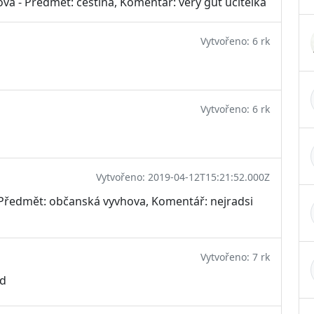
vá - Předmět: čeština, Komentář: very gut ucitelka
Vytvořeno: 6 rk
Vytvořeno: 6 rk
Vytvořeno: 2019-04-12T15:21:52.000Z
 Předmět: občanská vyvhova, Komentář: nejradsi
Vytvořeno: 7 rk
dd