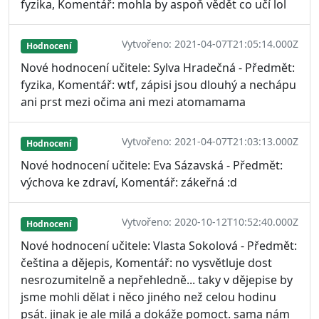
fyzika, Komentář: mohla by aspoň vědět co učí lol
Vytvořeno: 2021-04-07T21:05:14.000Z
Hodnocení
Nové hodnocení učitele: Sylva Hradečná - Předmět:
fyzika, Komentář: wtf, zápisi jsou dlouhý a nechápu
ani prst mezi očima ani mezi atomamama
Vytvořeno: 2021-04-07T21:03:13.000Z
Hodnocení
Nové hodnocení učitele: Eva Sázavská - Předmět:
výchova ke zdraví, Komentář: zákeřná :d
Vytvořeno: 2020-10-12T10:52:40.000Z
Hodnocení
Nové hodnocení učitele: Vlasta Sokolová - Předmět:
čeština a dějepis, Komentář: no vysvětluje dost
nesrozumitelně a nepřehledně... taky v dějepise by
jsme mohli dělat i něco jiného než celou hodinu
psát. jinak je ale milá a dokáže pomoct. sama nám