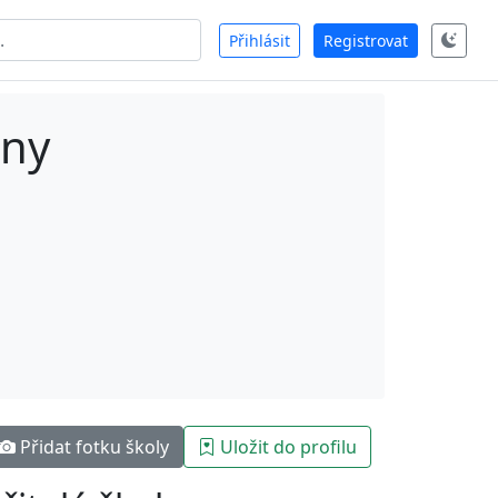
Přihlásit
Registrovat
ny
Přidat fotku školy
Uložit do profilu