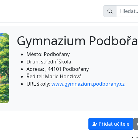
Gymnazium Podbořa
Město: Podbořany
Druh: střední škola
Adresa: , 44101 Podbořany
Ředitel: Marie Honzlová
URL školy:
www.gymnazium.podborany.cz
Přidat učitele