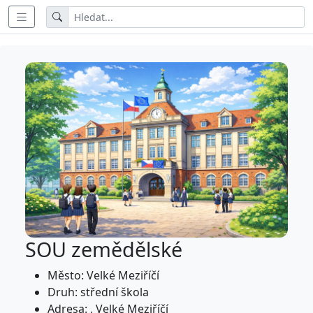
SOU zemědělské
Město: Velké Meziříčí
Druh: střední škola
Adresa: , Velké Meziříčí